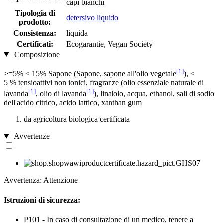
capi bianchi
Tipologia di
detersivo liquido
prodotto:
Consistenza:
liquida
Certificati:
Ecogarantie, Vegan Society
Composizione
[1]
>=5% < 15% Sapone (Sapone, sapone all'olio vegetale
), <
5 % tensioattivi non ionici, fragranze (olio essenziale naturale di
[1]
[1]
lavanda
, olio di lavanda
), linalolo, acqua, ethanol, sali di sodio
dell'acido citrico, acido lattico, xanthan gum
da agricoltura biologica certificata
Avvertenze
Avvertenza: Attenzione
Istruzioni di sicurezza:
P101 - In caso di consultazione di un medico, tenere a