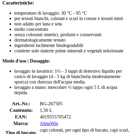
Caratteristiche:
temperature di lavaggio: 30 °C - 95 °C
per tessuti bianchi, colorati e scuri in cotone e tessuti misti
non adatto per lana e seta
molto concentrato
senza coloranti sintetici, profumi e conservanti
dermatologicamente testato
ingredienti facilmente biodegradabili
contiene solo materie prime minerali e vegetali selezionate
Modo d'uso | Dosaggio:
lavaggio in lavatrice: 1½ - 3 tappi di detersivo liquido per
carico di lavaggio (4 - 5 kg di biancheria moderatamente
sporca) con durezza dell'acqua media.
lavaggio a mano: mescolare ½ tappo ogni 5 L di acqua
tiepida.
Art.-Nr.:
BG-267505
Contenuto:
1,50 L
EAN:
4019555705472
Marca:
AlmaWin
capi colorati, per ogni tipo di bucato, capi scuri,
Tipo di bucato: