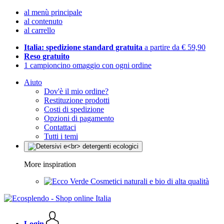
al menù principale
al contenuto
al carrello
Italia: spedizione standard gratuita
a partire da € 59,90
Reso gratuito
1 campioncino omaggio con ogni ordine
Aiuto
Dov'è il mio ordine?
Restituzione prodotti
Costi di spedizione
Opzioni di pagamento
Contattaci
Tutti i temi
More inspiration
Cosmetici naturali e bio di alta qualità
Login