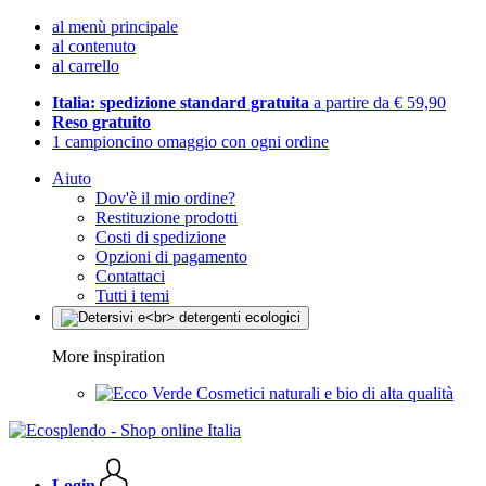
al menù principale
al contenuto
al carrello
Italia: spedizione standard gratuita
a partire da € 59,90
Reso gratuito
1 campioncino omaggio con ogni ordine
Aiuto
Dov'è il mio ordine?
Restituzione prodotti
Costi di spedizione
Opzioni di pagamento
Contattaci
Tutti i temi
More inspiration
Cosmetici naturali e bio di alta qualità
Login