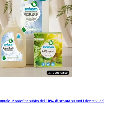
turale. Approfitta subito del
10% di sconto
su tutti i detersivi del