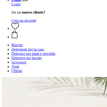
Login
Sei un
nuovo cliente?
Crea un account
Marche
Detergenti per la casa
Detersivi per piatti e stoviglie
Detersivi per bucato
Accessori
Temi
Offerte