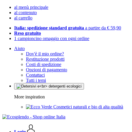
al menù principale
al contenuto
al carrello
Italia: spedizione standard gratuita
a partire da € 59,90
Reso gratuito
1 campioncino omaggio con ogni ordine
Aiuto
Dov'è il mio ordine?
Restituzione prodotti
Costi di spedizione
Opzioni di pagamento
Contattaci
Tutti i temi
More inspiration
Cosmetici naturali e bio di alta qualità
Login