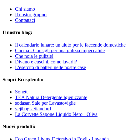
Chi siamo
Il nostro gruppo
Contattaci
Il nostro blog:
Il calendario lunare: un aiuto per le faccende domestiche
Cucina - Consigli per una pulizia impeccabile
Che noia le pulizie!
Divano e cuscini, come lavarli?
L'esercito di batteri nelle nostre case
Scopri Ecosplendo:
Sonett
TEA Natura Detergente Igienizzante
sodasan Sale per Lavastoviglie
vejibag - Standard
La Corvette Sapone Liquido Nero - Oliva
Nuovi prodotti:
Eco Green Living Detersivo in Fogli - Lavanda