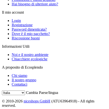
Hai bisogno di ulteriore aiuto?
Il mio account
Login
Registrazione
Password dimenticata?
Dove è il mio pacchetto?
Riscossione buoni
Informazioni Utili
Noi e il nostro ambiente
Chiacchiere ecologiche
A proposito di Ecosplendo
Chi siamo
Il nostro gruppo
Contattaci
Cambia Paese/lingua
© 2010-2026
niceshops GmbH
(ATU63964918) - All rights
reserved.