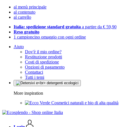
al menù principale
al contenuto
al carrello
Italia: spedizione standard gratuita
a partire da € 59,90
Reso gratuito
1 campioncino omaggio con ogni ordine
Aiuto
Dov'è il mio ordine?
Restituzione prodotti
Costi di spedizione
Opzioni di pagamento
Contattaci
Tutti i temi
More inspiration
Cosmetici naturali e bio di alta qualità
Login