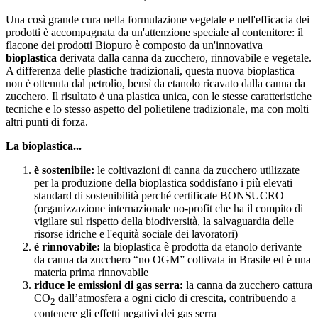
Una così grande cura nella formulazione vegetale e nell'efficacia dei
prodotti è accompagnata da un'attenzione speciale al contenitore: il
flacone dei prodotti Biopuro è composto da un'innovativa
bioplastica
derivata dalla canna da zucchero, rinnovabile e vegetale.
A differenza delle plastiche tradizionali, questa nuova bioplastica
non è ottenuta dal petrolio, bensì da etanolo ricavato dalla canna da
zucchero. Il risultato è una plastica unica, con le stesse caratteristiche
tecniche e lo stesso aspetto del polietilene tradizionale, ma con molti
altri punti di forza.
La bioplastica...
è sostenibile:
le coltivazioni di canna da zucchero utilizzate
per la produzione della bioplastica soddisfano i più elevati
standard di sostenibilità perché certificate BONSUCRO
(organizzazione internazionale no-profit che ha il compito di
vigilare sul rispetto della biodiversità, la salvaguardia delle
risorse idriche e l'equità sociale dei lavoratori)
è rinnovabile:
la bio­plastica è prodotta da etanolo derivante
da canna da zucchero “no OGM” coltivata in Brasile ed è una
materia prima rinnovabile
riduce le emissioni di gas serra:
la canna da zucchero cattura
CO
dall’atmosfera a ogni ciclo di crescita, contribuendo a
2
contenere gli effetti negativi dei gas serra