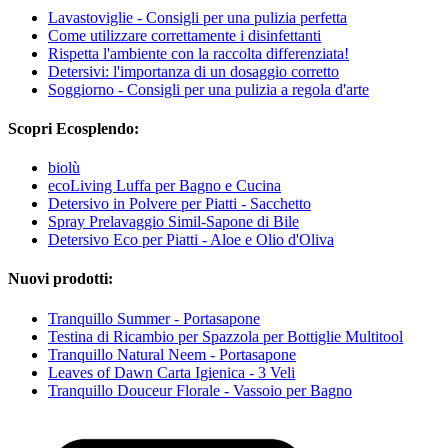
Lavastoviglie - Consigli per una pulizia perfetta
Come utilizzare correttamente i disinfettanti
Rispetta l'ambiente con la raccolta differenziata!
Detersivi: l'importanza di un dosaggio corretto
Soggiorno - Consigli per una pulizia a regola d'arte
Scopri Ecosplendo:
biolù
ecoLiving Luffa per Bagno e Cucina
Detersivo in Polvere per Piatti - Sacchetto
Spray Prelavaggio Simil-Sapone di Bile
Detersivo Eco per Piatti - Aloe e Olio d'Oliva
Nuovi prodotti:
Tranquillo Summer - Portasapone
Testina di Ricambio per Spazzola per Bottiglie Multitool
Tranquillo Natural Neem - Portasapone
Leaves of Dawn Carta Igienica - 3 Veli
Tranquillo Douceur Florale - Vassoio per Bagno