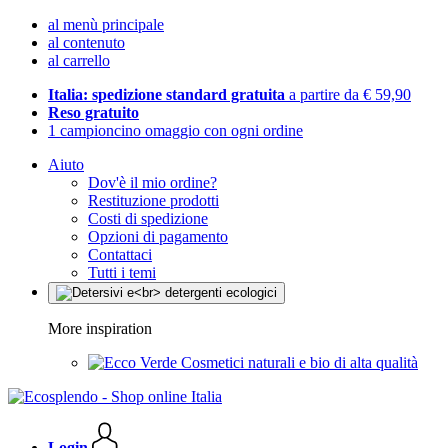
al menù principale
al contenuto
al carrello
Italia: spedizione standard gratuita
a partire da € 59,90
Reso gratuito
1 campioncino omaggio con ogni ordine
Aiuto
Dov'è il mio ordine?
Restituzione prodotti
Costi di spedizione
Opzioni di pagamento
Contattaci
Tutti i temi
More inspiration
Cosmetici naturali e bio di alta qualità
Login