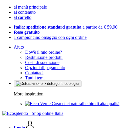
al menù principale
al contenuto
al carrello
Italia: spedizione standard gratuita
a partire da € 59,90
Reso gratuito
1 campioncino omaggio con ogni ordine
Aiuto
Dov'è il mio ordine?
Restituzione prodotti
Costi di spedizione
Opzioni di pagamento
Contattaci
Tutti i temi
More inspiration
Cosmetici naturali e bio di alta qualità
Login