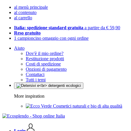
al menù principale
al contenuto
al carrello
Italia: spedizione standard gratuita
a partire da € 59,90
Reso gratuito
1 campioncino omaggio con ogni ordine
Aiuto
Dov'è il mio ordine?
Restituzione prodotti
Costi di spedizione
Opzioni di pagamento
Contattaci
Tutti i temi
More inspiration
Cosmetici naturali e bio di alta qualità
Login