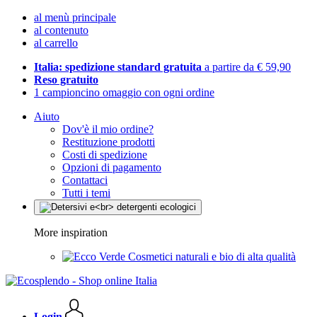
al menù principale
al contenuto
al carrello
Italia: spedizione standard gratuita
a partire da € 59,90
Reso gratuito
1 campioncino omaggio con ogni ordine
Aiuto
Dov'è il mio ordine?
Restituzione prodotti
Costi di spedizione
Opzioni di pagamento
Contattaci
Tutti i temi
More inspiration
Cosmetici naturali e bio di alta qualità
Login