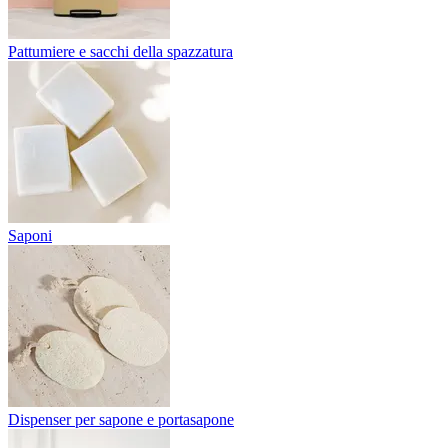
Pattumiere e sacchi della spazzatura
Saponi
Dispenser per sapone e portasapone