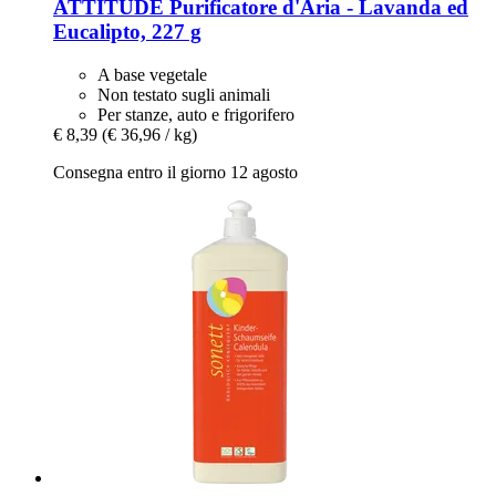
ATTITUDE
Purificatore d'Aria -​ Lavanda ed
Eucalipto, 227 g
A base vegetale
Non testato sugli animali
Per stanze, auto e frigorifero
€ 8,39
(€ 36,96 / kg)
Consegna entro il giorno 12 agosto