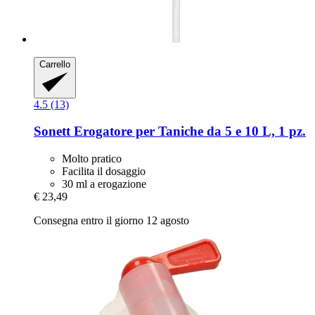
Carrello
4.5 (13)
Sonett
Erogatore per Taniche da 5 e 10 L, 1 pz.
Molto pratico
Facilita il dosaggio
30 ml a erogazione
€ 23,49
Consegna entro il giorno 12 agosto