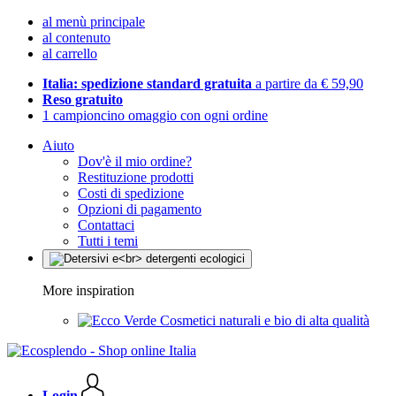
al menù principale
al contenuto
al carrello
Italia: spedizione standard gratuita
a partire da € 59,90
Reso gratuito
1 campioncino omaggio con ogni ordine
Aiuto
Dov'è il mio ordine?
Restituzione prodotti
Costi di spedizione
Opzioni di pagamento
Contattaci
Tutti i temi
More inspiration
Cosmetici naturali e bio di alta qualità
Login