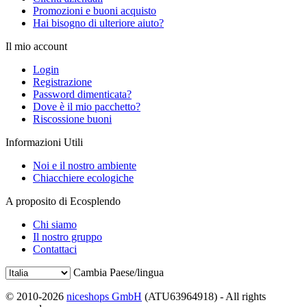
Promozioni e buoni acquisto
Hai bisogno di ulteriore aiuto?
Il mio account
Login
Registrazione
Password dimenticata?
Dove è il mio pacchetto?
Riscossione buoni
Informazioni Utili
Noi e il nostro ambiente
Chiacchiere ecologiche
A proposito di Ecosplendo
Chi siamo
Il nostro gruppo
Contattaci
Cambia Paese/lingua
© 2010-2026
niceshops GmbH
(ATU63964918) - All rights