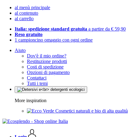
al menù principale
al contenuto
al carrello
Italia: spedizione standard gratuita
a partire da € 59,90
Reso gratuito
1 campioncino omaggio con ogni ordine
Aiuto
Dov'è il mio ordine?
Restituzione prodotti
Costi di spedizione
Opzioni di pagamento
Contattaci
Tutti i temi
More inspiration
Cosmetici naturali e bio di alta qualità
Login