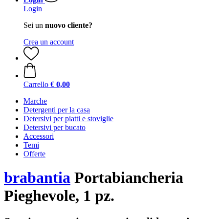
Login
Sei un
nuovo cliente?
Crea un account
Carrello
€ 0,00
Marche
Detergenti per la casa
Detersivi per piatti e stoviglie
Detersivi per bucato
Accessori
Temi
Offerte
brabantia
Portabiancheria
Pieghevole, 1 pz.