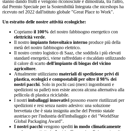
stanno dando frutti e vengono riconosciute è dimostrata, tra l'altro,
dal Premio Speciale per la Sostenibilità Integrata che niceshops ha
ricevuto nel 2022 dall'istituto globale "Great Place to Work".
Un estratto delle nostre attività ecologiche:
Copriamo
il 100%
del nostro fabbisogno energetico con
elettricità verde
.
Il nostro
impianto fotovoltaico interno
produce più della
metà del nostro fabbisogno elettrico.
Il nostro centro logistico di Saaz, che soddisfa i più elevati
standard energetici, viene raffreddato e riscaldato utilizzando
il calore di scarto
dell'impianto di biogas del vicino
agricoltore
.
Attualmente utilizziamo
materiali di spedizione privi di
plastica, ecologici e compostabili per oltre il 98% dei
nostri pacchi
. Solo in pochi casi (merci ingombranti e
spedizioni su pallet) non esiste ancora alcuna alternativa alla
pellicola di plastica riciclabile.
I nostri
imballaggi innovativi
possono essere riutilizzati per
spedizioni e resi senza nastro adesivo: una soluzione
brevettata che è stata insignita anche del Premio statale
austriaco per l'industria dell'imballaggio e del "WorldStar
Global Packaging Award".
I nostri pacchi
vengono spediti
in modo climaticamente