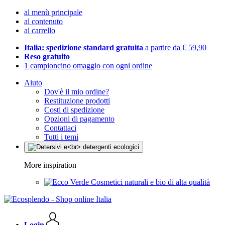
al menù principale
al contenuto
al carrello
Italia: spedizione standard gratuita
a partire da € 59,90
Reso gratuito
1 campioncino omaggio con ogni ordine
Aiuto
Dov'è il mio ordine?
Restituzione prodotti
Costi di spedizione
Opzioni di pagamento
Contattaci
Tutti i temi
More inspiration
Cosmetici naturali e bio di alta qualità
Login