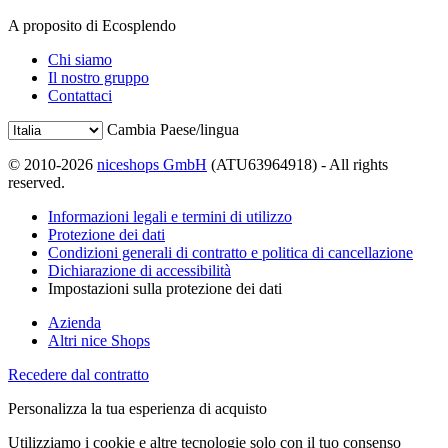
A proposito di Ecosplendo
Chi siamo
Il nostro gruppo
Contattaci
Cambia Paese/lingua
© 2010-2026
niceshops GmbH
(ATU63964918) - All rights
reserved.
Informazioni legali e termini di utilizzo
Protezione dei dati
Condizioni generali di contratto e politica di cancellazione
Dichiarazione di accessibilità
Impostazioni sulla protezione dei dati
Azienda
Altri nice Shops
Recedere dal contratto
Personalizza la tua esperienza di acquisto
Utilizziamo i cookie e altre tecnologie solo con il tuo consenso