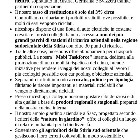
neutro
, soprattutto in Austria, Germania e Svizzera tramite
partner di cooperazione.
Il nostro
tasso di restituzione è solo del 3% circa
.
Controlliamo e ripariamo i prodotti restituiti, ove possibile, e
molti di essi vengono riciclati.
niceshops dispone di una flotta di auto elettriche in costante
crescita e i nostri colleghi hanno accesso
a uno dei più
grandi parchi di stazioni di ricarica aziendali nella regione
sudorientale della Stiria
con oltre 30 punti di ricarica.
Tra le altre cose, niceshops offre abbonamenti per i trasporti
pubblici. La nostra
"Mobi Taskforce"
interna, dedicata alla
promozione di una mobilità rispettosa del clima, prende
iniziative per rendere i viaggi dei nostri colleghi al lavoro il
più ecologici possibile con car pooling e biciclette aziendali.
Separando i rifiuti in modo
accurato, pulito e per tipologia
,
filtriamo le risorse importanti e i materiali riciclabili che
vengono direttamente riciclati.
Presso niceshop, i colleghi possono gustare cibi deliziosi e di
alta qualità a base di
prodotti regionali e stagionali
, preparati
nella nostra cucina interna.
Il nostro ampio giardino aziendale a Saaz, progettato secondo
i criteri della
“natura in giardino”
, offre ai colleghi un luogo
di relax e un habitat per la biodiversità.
Sosteniamo gli
agricoltori della Stiria sud-orientale
che
gestiscono i loro terreni coltivabili in modo sostenibile e