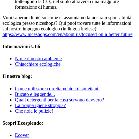
trattengono la CO₂ nel suolo attraverso una maggiore
formazione di humus.
Vuoi saperne di più su come ci assumiamo la nostra responsabilità
ecologica presso niceshops? Qui puoi trovare tutte le informazioni
sul nostro impegno ecologico (in lingua inglese):
https://www.niceshops.com/en/about-us/focused-on-a-better-future
Informazioni Utili
Noi e il nostro ambiente
Chiacchiere ecologiche
Il nostro blog:
Come utilizzare correttamente i disinfettanti
Bucato e leggende...
Quali detergenti per la casa servono davvero?
La troppa igiene stroppia?
Che noia le pulizie!
Scopri Ecosplendo:
Ecover