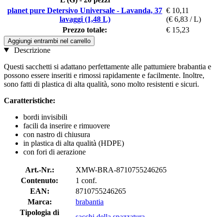
planet pure Detersivo Universale - Lavanda, 37
€ 10,11
lavaggi (1,48 L)
(€ 6,83 / L)
Prezzo totale:
€ 15,23
Aggiungi entrambi nel carrello
Descrizione
Questi sacchetti si adattano perfettamente alle pattumiere brabantia e
possono essere inseriti e rimossi rapidamente e facilmente. Inoltre,
sono fatti di plastica di alta qualità, sono molto resistenti e sicuri.
Caratteristiche:
bordi invisibili
facili da inserire e rimuovere
con nastro di chiusura
in plastica di alta qualità (HDPE)
con fori di aerazione
Art.-Nr.:
XMW-BRA-8710755246265
Contenuto:
1 conf.
EAN:
8710755246265
Marca:
brabantia
Tipologia di
sacchi della spazzatura