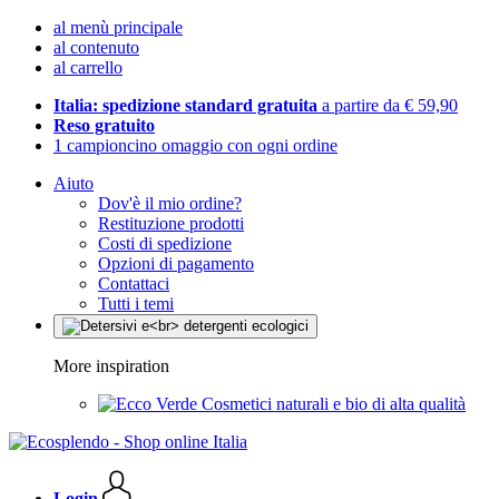
al menù principale
al contenuto
al carrello
Italia: spedizione standard gratuita
a partire da € 59,90
Reso gratuito
1 campioncino omaggio con ogni ordine
Aiuto
Dov'è il mio ordine?
Restituzione prodotti
Costi di spedizione
Opzioni di pagamento
Contattaci
Tutti i temi
More inspiration
Cosmetici naturali e bio di alta qualità
Login