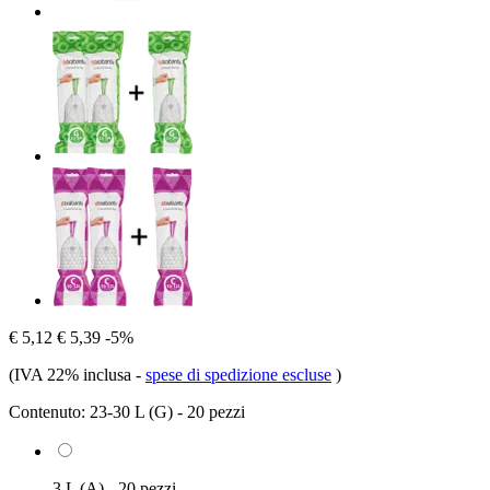
€ 5,12
€ 5,39
-5%
(IVA 22% inclusa
-
spese di spedizione escluse
)
Contenuto:
23-30 L (G) - 20 pezzi
3 L (A) - 20 pezzi