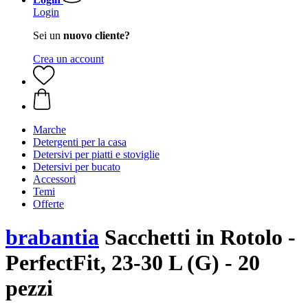
Login
Sei un
nuovo cliente?
Crea un account
Marche
Detergenti per la casa
Detersivi per piatti e stoviglie
Detersivi per bucato
Accessori
Temi
Offerte
brabantia
Sacchetti in Rotolo -
PerfectFit, 23-30 L (G) - 20
pezzi