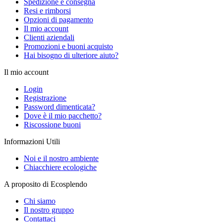
Spedizione e consegna
Resi e rimborsi
Opzioni di pagamento
Il mio account
Clienti aziendali
Promozioni e buoni acquisto
Hai bisogno di ulteriore aiuto?
Il mio account
Login
Registrazione
Password dimenticata?
Dove è il mio pacchetto?
Riscossione buoni
Informazioni Utili
Noi e il nostro ambiente
Chiacchiere ecologiche
A proposito di Ecosplendo
Chi siamo
Il nostro gruppo
Contattaci