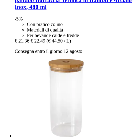
pandoo
Borraccia Termica in Bambù e Acciaio
Inox, 480 ml
-5%
Con pratico colino
Materiali di qualità
Per bevande calde e fredde
€ 21,36
€ 22,49
(€ 44,50 / L)
Consegna entro il giorno 12 agosto