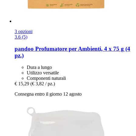
3 opzioni
3.6 (5)
pandoo
Profumatore per Ambienti, 4 x 75 g (4
pz.)
Dura a lungo
Utilizzo versatile
Componenti naturali
€ 15,29
(€ 3,82 / pz.)
Consegna entro il giorno 12 agosto