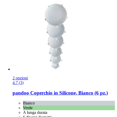
2 opzioni
4.7 (3)
pandoo
Coperchio in Silicone, Bianco (6 pz.)
Bianco
Verde
A lunga durata