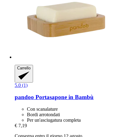
Carrello
5.0 (1)
pandoo
Portasapone in Bambù
Con scanalature
Bordi arrotondati
Per un'asciugatura completa
€ 7,19
Consegna entro il giorno 12 agosto