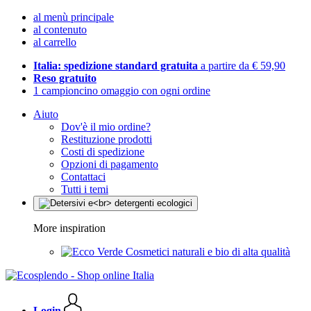
al menù principale
al contenuto
al carrello
Italia: spedizione standard gratuita
a partire da € 59,90
Reso gratuito
1 campioncino omaggio con ogni ordine
Aiuto
Dov'è il mio ordine?
Restituzione prodotti
Costi di spedizione
Opzioni di pagamento
Contattaci
Tutti i temi
More inspiration
Cosmetici naturali e bio di alta qualità
Login