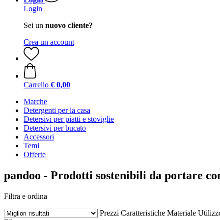
Login
Sei un
nuovo cliente?
Crea un account
Carrello
€ 0,00
Marche
Detergenti per la casa
Detersivi per piatti e stoviglie
Detersivi per bucato
Accessori
Temi
Offerte
pandoo - Prodotti sostenibili da portare con
Filtra e ordina
Prezzi
Caratteristiche
Materiale
Utilizz