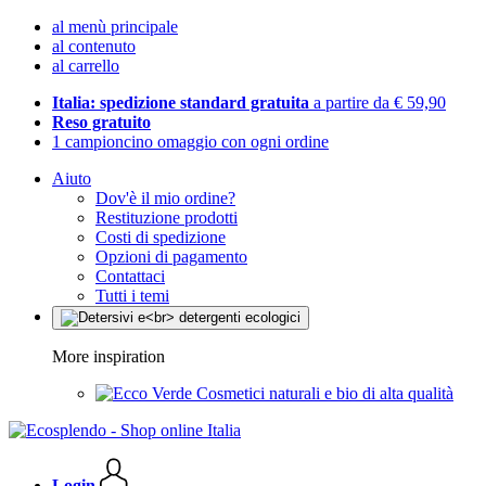
al menù principale
al contenuto
al carrello
Italia: spedizione standard gratuita
a partire da € 59,90
Reso gratuito
1 campioncino omaggio con ogni ordine
Aiuto
Dov'è il mio ordine?
Restituzione prodotti
Costi di spedizione
Opzioni di pagamento
Contattaci
Tutti i temi
More inspiration
Cosmetici naturali e bio di alta qualità
Login