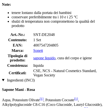
Note:
tenere lontano dalla portata dei bambini
conservare preferibilmente tra i 10 e i 25 °C
sbalzi di temperatura non compromettono la qualità del
prodotto
Art.-Nr.:
SNT-DE2048
Contenuto:
1 Set
EAN:
4007547204805
Marca:
Sonett
Tipologia di
sapone liquido
, cura del corpo e igiene
prodotto:
Consistenza:
liquida
CSE, NCS - Natural Cosmetics Standard,
Certificati:
Vegan Society
Ingredienti (INCI)
Sapone Mani - Rosa
[1]
[1]
Aqua, Potassium Olivate
, Potassium Cocoate
,
Alkylpolyglucoside C8-C16 (Coco Glucoside, Lauryl Glucoside),