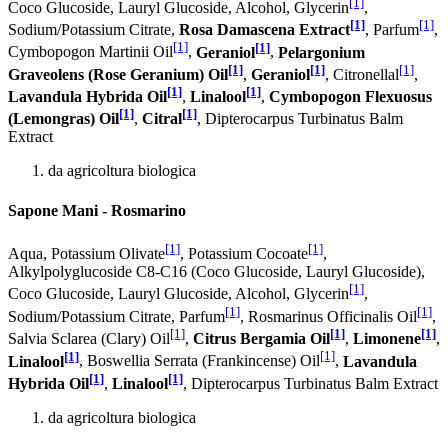
[1]
Coco Glucoside, Lauryl Glucoside, Alcohol, Glycerin
,
[1]
[1]
Sodium/Potassium Citrate,
Rosa Damascena Extract
, Parfum
,
[1]
[1]
Cymbopogon Martinii Oil
,
Geraniol
,
Pelargonium
[1]
[1]
[1]
Graveolens (Rose Geranium) Oil
,
Geraniol
, Citronellal
,
[1]
[1]
Lavandula Hybrida Oil
,
Linalool
,
Cymbopogon Flexuosus
[1]
[1]
(Lemongras) Oil
,
Citral
, Dipterocarpus Turbinatus Balm
Extract
da agricoltura biologica
Sapone Mani - Rosmarino
[1]
[1]
Aqua, Potassium Olivate
, Potassium Cocoate
,
Alkylpolyglucoside C8-C16 (Coco Glucoside, Lauryl Glucoside),
[1]
Coco Glucoside, Lauryl Glucoside, Alcohol, Glycerin
,
[1]
[1]
Sodium/Potassium Citrate, Parfum
, Rosmarinus Officinalis Oil
,
[1]
[1]
[1]
Salvia Sclarea (Clary) Oil
,
Citrus Bergamia Oil
,
Limonene
,
[1]
[1]
Linalool
, Boswellia Serrata (Frankincense) Oil
,
Lavandula
[1]
[1]
Hybrida Oil
,
Linalool
, Dipterocarpus Turbinatus Balm Extract
da agricoltura biologica