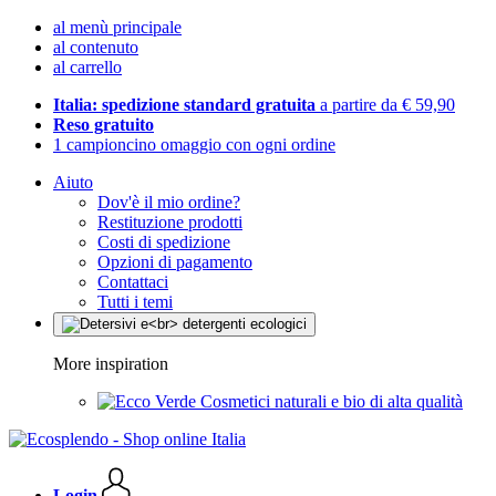
al menù principale
al contenuto
al carrello
Italia: spedizione standard gratuita
a partire da € 59,90
Reso gratuito
1 campioncino omaggio con ogni ordine
Aiuto
Dov'è il mio ordine?
Restituzione prodotti
Costi di spedizione
Opzioni di pagamento
Contattaci
Tutti i temi
More inspiration
Cosmetici naturali e bio di alta qualità
Login