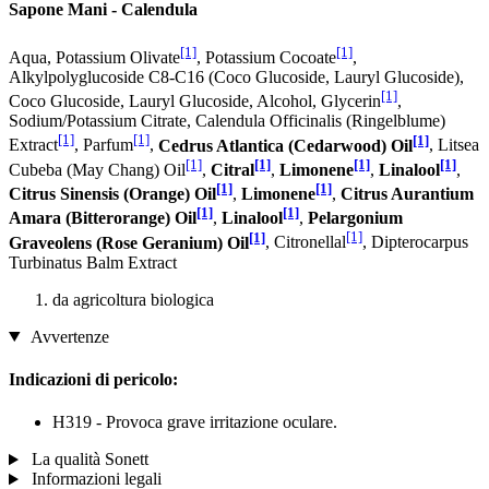
Sapone Mani - Calendula
[1]
[1]
Aqua, Potassium Olivate
, Potassium Cocoate
,
Alkylpolyglucoside C8-C16 (Coco Glucoside, Lauryl Glucoside),
[1]
Coco Glucoside, Lauryl Glucoside, Alcohol, Glycerin
,
Sodium/Potassium Citrate, Calendula Officinalis (Ringelblume)
[1]
[1]
[1]
Extract
, Parfum
,
Cedrus Atlantica (Cedarwood) Oil
, Litsea
[1]
[1]
[1]
[1]
Cubeba (May Chang) Oil
,
Citral
,
Limonene
,
Linalool
,
[1]
[1]
Citrus Sinensis (Orange) Oil
,
Limonene
,
Citrus Aurantium
[1]
[1]
Amara (Bitterorange) Oil
,
Linalool
,
Pelargonium
[1]
[1]
Graveolens (Rose Geranium) Oil
, Citronellal
, Dipterocarpus
Turbinatus Balm Extract
da agricoltura biologica
Avvertenze
Indicazioni di pericolo:
H319 - Provoca grave irritazione oculare.
La qualità Sonett
Informazioni legali