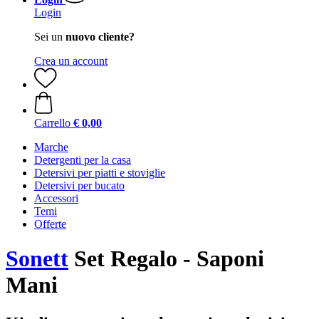
Login
Sei un
nuovo cliente?
Crea un account
Carrello
€ 0,00
Marche
Detergenti per la casa
Detersivi per piatti e stoviglie
Detersivi per bucato
Accessori
Temi
Offerte
Sonett
Set Regalo - Saponi
Mani