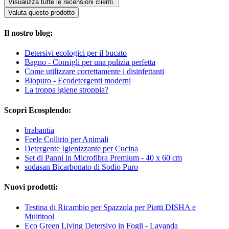
Visualizza tutte le recensioni clienti.
Valuta questo prodotto
Il nostro blog:
Detersivi ecologici per il bucato
Bagno - Consigli per una pulizia perfetta
Come utilizzare correttamente i disinfettanti
Biopuro - Ecodetergenti moderni
La troppa igiene stroppia?
Scopri Ecosplendo:
brabantia
Feele Collirio per Animali
Detergente Igienizzante per Cucina
Set di Panni in Microfibra Premium - 40 x 60 cm
sodasan Bicarbonato di Sodio Puro
Nuovi prodotti:
Testina di Ricambio per Spazzola per Piatti DISHA e
Multitool
Eco Green Living Detersivo in Fogli - Lavanda