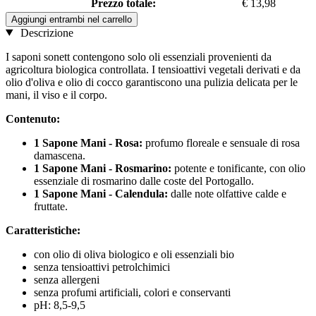
Prezzo totale:
€ 13,98
Aggiungi entrambi nel carrello
Descrizione
I saponi sonett contengono solo oli essenziali provenienti da
agricoltura biologica controllata. I tensioattivi vegetali derivati e da
olio d'oliva e olio di cocco garantiscono una pulizia delicata per le
mani, il viso e il corpo.
Contenuto:
1 Sapone Mani - Rosa:
profumo floreale e sensuale di rosa
damascena.
1 Sapone Mani - Rosmarino:
potente e tonificante, con olio
essenziale di rosmarino dalle coste del Portogallo.
1 Sapone Mani - Calendula:
dalle note olfattive calde e
fruttate.
Caratteristiche:
con olio di oliva biologico e oli essenziali bio
senza tensioattivi petrolchimici
senza allergeni
senza profumi artificiali, colori e conservanti
pH: 8,5-9,5