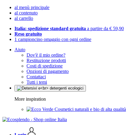
al menù principale
al contenuto
al carrello
Italia: spedizione standard gratuita
a partire da € 59,90
Reso gratuito
1 campioncino omaggio con ogni ordine
Aiuto
Dov'è il mio ordine?
Restituzione prodotti
Costi di spedizione
Opzioni di pagamento
Contattaci
Tutti i temi
More inspiration
Cosmetici naturali e bio di alta qualità
Login