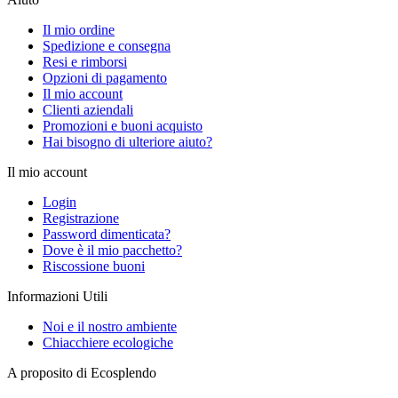
Il mio ordine
Spedizione e consegna
Resi e rimborsi
Opzioni di pagamento
Il mio account
Clienti aziendali
Promozioni e buoni acquisto
Hai bisogno di ulteriore aiuto?
Il mio account
Login
Registrazione
Password dimenticata?
Dove è il mio pacchetto?
Riscossione buoni
Informazioni Utili
Noi e il nostro ambiente
Chiacchiere ecologiche
A proposito di Ecosplendo