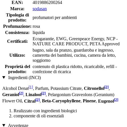
EAN:
4019886200264
Marca:
sodasan
Tipologia di
profumatori per ambienti
prodotto:
Profumazione:
rosa
Consistenza:
liquida
Ecogarantie, EWG, Greenpeace Energy, NCP -
Certificati:
NATURE CARE PRODUCT, PETA Approved
bagno, sala da pranzo, guardaroba e ingresso,
Utilizzo:
cameretta dei bambini, cucina, camera da letto,
soggiorno
Proprietà del
contenuto di plastica ridotto, ricaricabile, refill -
prodotto:
confezione di ricarica
Ingredienti (INCI)
[1]
[2]
Alcohol Denat
, Parfum, Potassium Citrate,
Citronellol
,
[2]
[2]
Geraniol
,
Linalool
, Pelargonium Graveolons (Geranium)
[2]
[2]
Flower Oil,
Citral
,
Beta-Caryophyllene
,
Pinene
,
Eugenol
Realizzato con ingredienti biologici
componente di oli essenziali
Avvertenze