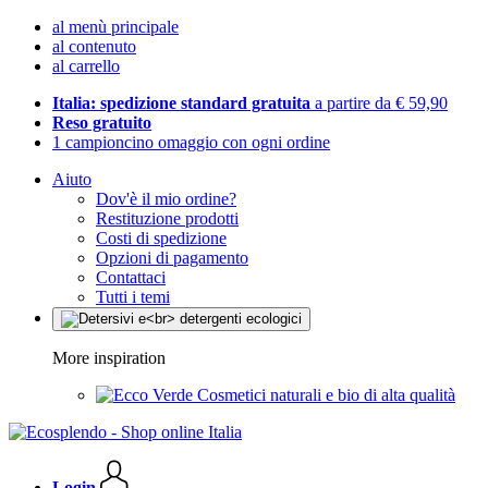
al menù principale
al contenuto
al carrello
Italia: spedizione standard gratuita
a partire da € 59,90
Reso gratuito
1 campioncino omaggio con ogni ordine
Aiuto
Dov'è il mio ordine?
Restituzione prodotti
Costi di spedizione
Opzioni di pagamento
Contattaci
Tutti i temi
More inspiration
Cosmetici naturali e bio di alta qualità
Login