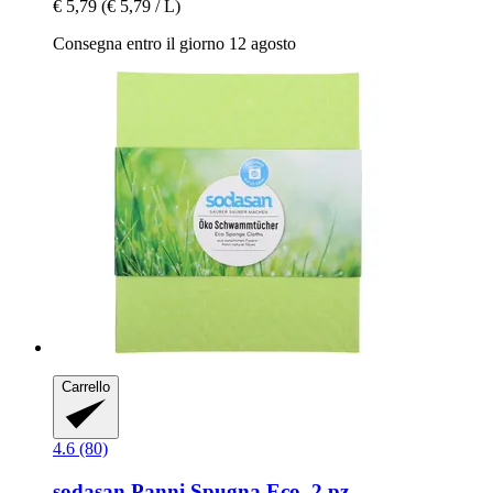
€ 5,79
(€ 5,79 / L)
Consegna entro il giorno 12 agosto
Carrello
4.6 (80)
sodasan
Panni Spugna Eco, 2 pz.