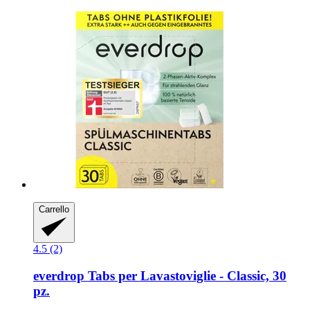
Carrello
4.5 (2)
everdrop
Tabs per Lavastoviglie -​ Classic, 30
pz.