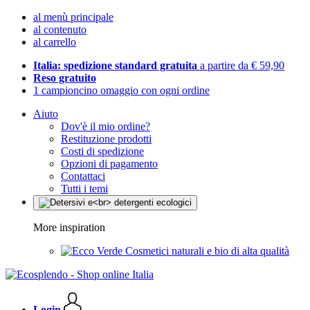
al menù principale
al contenuto
al carrello
Italia: spedizione standard gratuita
a partire da € 59,90
Reso gratuito
1 campioncino omaggio con ogni ordine
Aiuto
Dov'è il mio ordine?
Restituzione prodotti
Costi di spedizione
Opzioni di pagamento
Contattaci
Tutti i temi
More inspiration
Cosmetici naturali e bio di alta qualità
Login