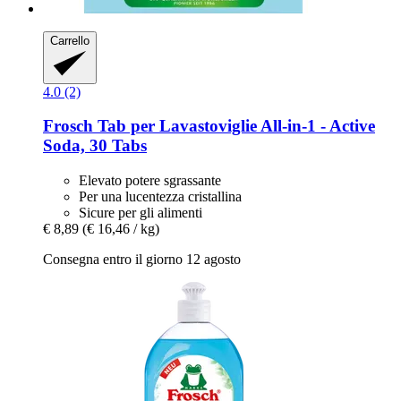
Carrello
4.0 (2)
Frosch
Tab per Lavastoviglie All-​in-​1 -​ Active
Soda, 30 Tabs
Elevato potere sgrassante
Per una lucentezza cristallina
Sicure per gli alimenti
€ 8,89
(€ 16,46 / kg)
Consegna entro il giorno 12 agosto