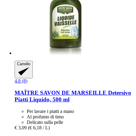
Carrello
4.8 (8)
MAÎTRE SAVON DE MARSEILLE
Detersivo
Piatti Liquido, 500 ml
Per lavare i piatti a mano
Al profumo di timo
Delicato sulla pelle
€ 3,09
(€ 6,18 / L)