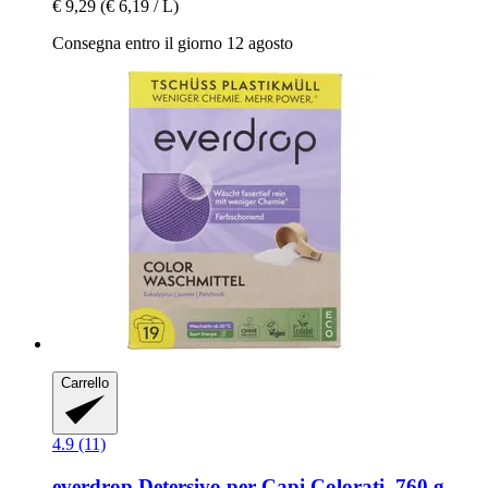
€ 9,29
(€ 6,19 / L)
Consegna entro il giorno 12 agosto
Carrello
4.9 (11)
everdrop
Detersivo per Capi Colorati, 760 g