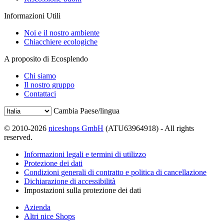
Informazioni Utili
Noi e il nostro ambiente
Chiacchiere ecologiche
A proposito di Ecosplendo
Chi siamo
Il nostro gruppo
Contattaci
Cambia Paese/lingua
© 2010-2026
niceshops GmbH
(ATU63964918) - All rights
reserved.
Informazioni legali e termini di utilizzo
Protezione dei dati
Condizioni generali di contratto e politica di cancellazione
Dichiarazione di accessibilità
Impostazioni sulla protezione dei dati
Azienda
Altri nice Shops