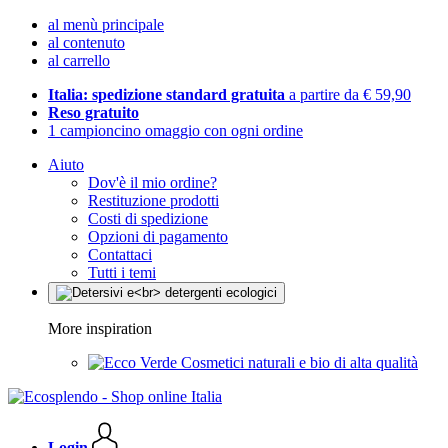
al menù principale
al contenuto
al carrello
Italia: spedizione standard gratuita
a partire da € 59,90
Reso gratuito
1 campioncino omaggio con ogni ordine
Aiuto
Dov'è il mio ordine?
Restituzione prodotti
Costi di spedizione
Opzioni di pagamento
Contattaci
Tutti i temi
More inspiration
Cosmetici naturali e bio di alta qualità
Login