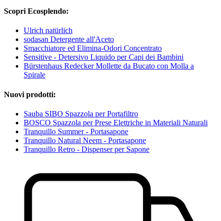
Scopri Ecosplendo:
Ulrich natürlich
sodasan Detergente all'Aceto
Smacchiatore ed Elimina-Odori Concentrato
Sensitive - Detersivo Liquido per Capi dei Bambini
Bürstenhaus Redecker Mollette da Bucato con Molla a
Spirale
Nuovi prodotti:
Sauba SIBO Spazzola per Portafiltro
BOSCO Spazzola per Prese Elettriche in Materiali Naturali
Tranquillo Summer - Portasapone
Tranquillo Natural Neem - Portasapone
Tranquillo Retro - Dispenser per Sapone