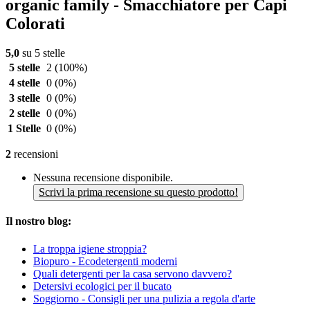
organic family - Smacchiatore per Capi
Colorati
5,0
su 5 stelle
5 stelle
2
(100%)
4 stelle
0
(0%)
3 stelle
0
(0%)
2 stelle
0
(0%)
1 Stelle
0
(0%)
2
recensioni
Nessuna recensione disponibile.
Scrivi la prima recensione su questo prodotto!
Il nostro blog:
La troppa igiene stroppia?
Biopuro - Ecodetergenti moderni
Quali detergenti per la casa servono davvero?
Detersivi ecologici per il bucato
Soggiorno - Consigli per una pulizia a regola d'arte