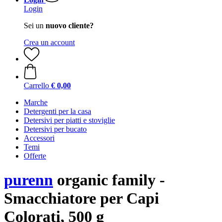
Login
Sei un
nuovo cliente?
Crea un account
Carrello
€ 0,00
Marche
Detergenti per la casa
Detersivi per piatti e stoviglie
Detersivi per bucato
Accessori
Temi
Offerte
purenn
organic family -
Smacchiatore per Capi
Colorati, 500 g