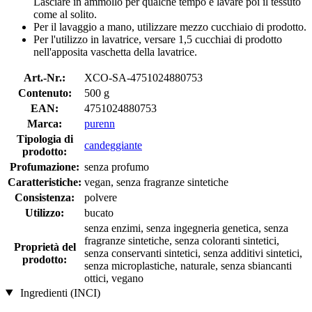
Lasciare in ammollo per qualche tempo e lavare poi il tessuto
come al solito.
Per il lavaggio a mano, utilizzare mezzo cucchiaio di prodotto.
Per l'utilizzo in lavatrice, versare 1,5 cucchiai di prodotto
nell'apposita vaschetta della lavatrice.
Art.-Nr.:
XCO-SA-4751024880753
Contenuto:
500 g
EAN:
4751024880753
Marca:
purenn
Tipologia di
candeggiante
prodotto:
Profumazione:
senza profumo
Caratteristiche:
vegan, senza fragranze sintetiche
Consistenza:
polvere
Utilizzo:
bucato
senza enzimi, senza ingegneria genetica, senza
fragranze sintetiche, senza coloranti sintetici,
Proprietà del
senza conservanti sintetici, senza additivi sintetici,
prodotto:
senza microplastiche, naturale, senza sbiancanti
ottici, vegano
Ingredienti (INCI)