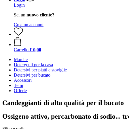
Login
Sei un
nuovo cliente?
Crea un account
Carrello
€ 0,00
Marche
Detergenti per la casa
Detersivi per piatti e stoviglie
Detersivi per bucato
Accessori
Temi
Offerte
Candeggianti di alta qualità per il bucato
Ossigeno attivo, percarbonato di sodio... tr
Filtra e ordina