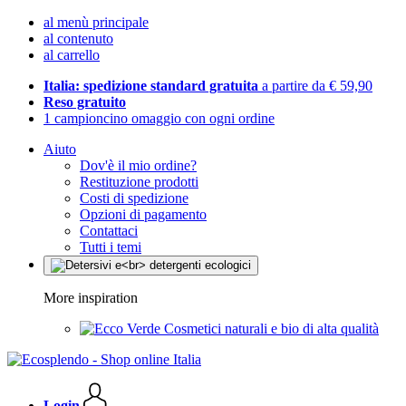
al menù principale
al contenuto
al carrello
Italia: spedizione standard gratuita
a partire da € 59,90
Reso gratuito
1 campioncino omaggio con ogni ordine
Aiuto
Dov'è il mio ordine?
Restituzione prodotti
Costi di spedizione
Opzioni di pagamento
Contattaci
Tutti i temi
More inspiration
Cosmetici naturali e bio di alta qualità
Login