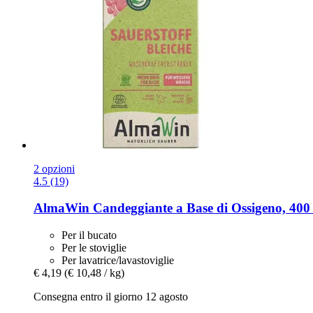
2 opzioni
4.5 (19)
AlmaWin
Candeggiante a Base di Ossigeno, 400
Per il bucato
Per le stoviglie
Per lavatrice/lavastoviglie
€ 4,19
(€ 10,48 / kg)
Consegna entro il giorno 12 agosto