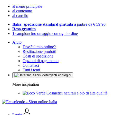
al menù principale
al contenuto
al carrello
Italia: spedizione standard gratuita
a partire da € 59,90
Reso gratuito
1 campioncino omaggio con ogni ordine
Aiuto
Dov'è il mio ordine?
Restituzione prodotti
Costi di spedizione
Opzioni di pagamento
Contattaci
Tutti i temi
More inspiration
Cosmetici naturali e bio di alta qualità
Login