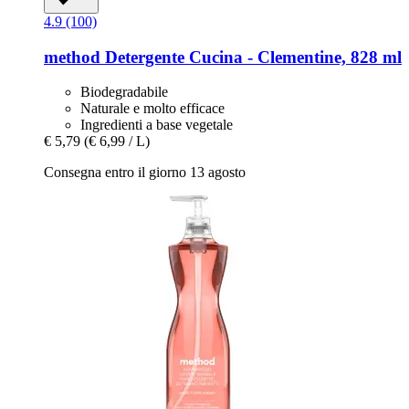
4.9 (100)
method
Detergente Cucina -​ Clementine, 828 ml
Biodegradabile
Naturale e molto efficace
Ingredienti a base vegetale
€ 5,79
(€ 6,99 / L)
Consegna entro il giorno 13 agosto