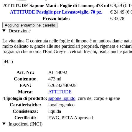
ATTITUDE Sapone Mani - Foglie di Limone, 473 ml
€ 9,29
(€ 1
ATTITUDE Pastiglie per Lavastoviglie, 70 pz.
€ 24,49
(€ 
Prezzo totale:
€ 33,78
Aggiungi entrambi nel carrello
Descrizione
La vitamina C contenuta nelle foglie di limone è un antiossidante natu
molto delicato e, grazie alle sue particolari proprietà, rigenera e schiar
fragranza che ricorda l'Earl Grey e i cetrioli freschi, risulta anche par
pH: 5
Art.-Nr.:
AT-44092
Contenuto:
473 ml
EAN:
626232440928
Marca:
ATTITUDE
Tipologia di prodotto:
sapone liquido
, cura del corpo e igiene
Caratteristiche:
ipoallergenico
Consistenza:
liquida
Certificati:
EWG, PETA Approved
Ingredienti (INCI)