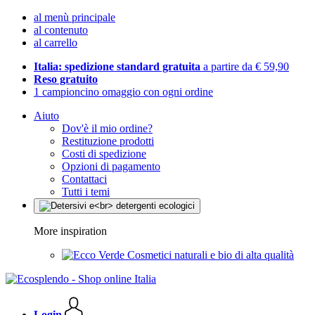
al menù principale
al contenuto
al carrello
Italia: spedizione standard gratuita
a partire da € 59,90
Reso gratuito
1 campioncino omaggio con ogni ordine
Aiuto
Dov'è il mio ordine?
Restituzione prodotti
Costi di spedizione
Opzioni di pagamento
Contattaci
Tutti i temi
More inspiration
Cosmetici naturali e bio di alta qualità
Login