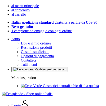
al menù principale
al contenuto
al carrello
Italia: spedizione standard gratuita
a partire da € 59,90
Reso gratuito
1 campioncino omaggio con ogni ordine
Aiuto
Dov'è il mio ordine?
Restituzione prodotti
Costi di spedizione
Opzioni di pagamento
Contattaci
Tutti i temi
More inspiration
Cosmetici naturali e bio di alta qualità
Login