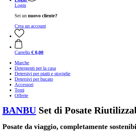
Login
Sei un
nuovo cliente?
Crea un account
Carrello
€ 0,00
Marche
Detergenti per la casa
Detersivi per piatti e stoviglie
Detersivi per bucato
Accessori
Temi
Offerte
BANBU
Set di Posate Riutilizz
Posate da viaggio, completamente sostenibi