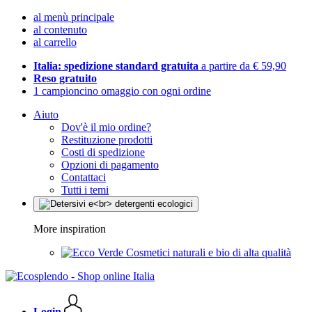
al menù principale
al contenuto
al carrello
Italia: spedizione standard gratuita
a partire da € 59,90
Reso gratuito
1 campioncino omaggio con ogni ordine
Aiuto
Dov'è il mio ordine?
Restituzione prodotti
Costi di spedizione
Opzioni di pagamento
Contattaci
Tutti i temi
More inspiration
Cosmetici naturali e bio di alta qualità
Login