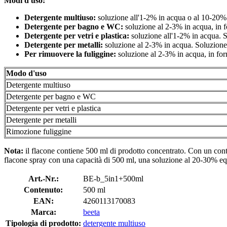
Modi d'uso:
Detergente multiuso:
soluzione all'1-2% in acqua o al 10-20% 
Detergente per bagno e WC:
soluzione al 2-3% in acqua, in f
Detergente per vetri e plastica:
soluzione all'1-2% in acqua. 
Detergente per metalli:
soluzione al 2-3% in acqua. Soluzione 
Per rimuovere la fuliggine:
soluzione al 2-3% in acqua, in fo
Modo d'uso
Detergente multiuso
Detergente per bagno e WC
Detergente per vetri e plastica
Detergente per metalli
Rimozione fuliggine
Nota:
il flacone contiene 500 ml di prodotto concentrato. Con un con
flacone spray con una capacità di 500 ml, una soluzione al 20-30% eq
Art.-Nr.:
BE-b_5in1+500ml
Contenuto:
500 ml
EAN:
4260113170083
Marca:
beeta
Tipologia di prodotto:
detergente multiuso