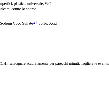
superfici, plastica, universale, WC
calcare, contro lo sporco
[2]
 Sodium Coco­ Sulfate
, Sorbic Acid
uare accuratamente per parecchi minuti. Togliere le eventuali lent