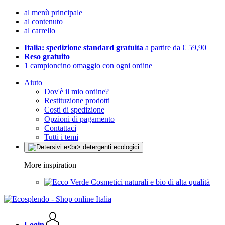
al menù principale
al contenuto
al carrello
Italia: spedizione standard gratuita
a partire da € 59,90
Reso gratuito
1 campioncino omaggio con ogni ordine
Aiuto
Dov'è il mio ordine?
Restituzione prodotti
Costi di spedizione
Opzioni di pagamento
Contattaci
Tutti i temi
More inspiration
Cosmetici naturali e bio di alta qualità
Login