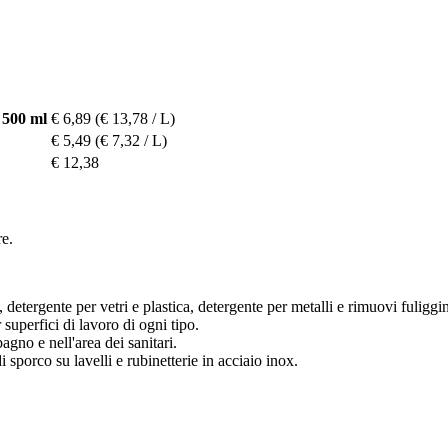
 500 ml
€ 6,89
(€ 13,78 / L)
€ 5,49
(€ 7,32 / L)
€ 12,38
re.
tergente per vetri e plastica, detergente per metalli e rimuovi fuliggi
superfici di lavoro di ogni tipo.
bagno e nell'area dei sanitari.
i sporco su lavelli e rubinetterie in acciaio inox.