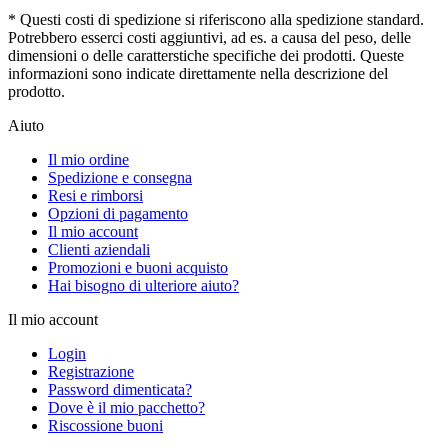
* Questi costi di spedizione si riferiscono alla spedizione standard.
Potrebbero esserci costi aggiuntivi, ad es. a causa del peso, delle
dimensioni o delle caratterstiche specifiche dei prodotti. Queste
informazioni sono indicate direttamente nella descrizione del
prodotto.
Aiuto
Il mio ordine
Spedizione e consegna
Resi e rimborsi
Opzioni di pagamento
Il mio account
Clienti aziendali
Promozioni e buoni acquisto
Hai bisogno di ulteriore aiuto?
Il mio account
Login
Registrazione
Password dimenticata?
Dove è il mio pacchetto?
Riscossione buoni