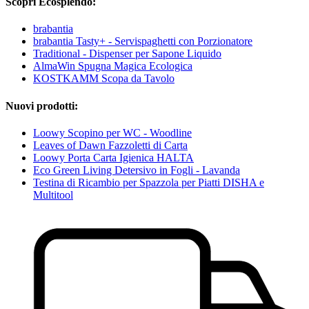
Scopri Ecosplendo:
brabantia
brabantia Tasty+ - Servispaghetti con Porzionatore
Traditional - Dispenser per Sapone Liquido
AlmaWin Spugna Magica Ecologica
KOSTKAMM Scopa da Tavolo
Nuovi prodotti:
Loowy Scopino per WC - Woodline
Leaves of Dawn Fazzoletti di Carta
Loowy Porta Carta Igienica HALTA
Eco Green Living Detersivo in Fogli - Lavanda
Testina di Ricambio per Spazzola per Piatti DISHA e
Multitool