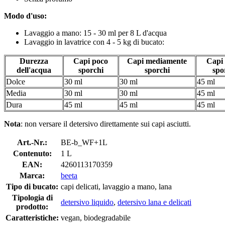
Modo d'uso:
Lavaggio a mano: 15 - 30 ml per 8 L d'acqua
Lavaggio in lavatrice con 4 - 5 kg di bucato:
Durezza
Capi poco
Capi mediamente
Capi 
dell'acqua
sporchi
sporchi
spo
Dolce
30 ml
30 ml
45 ml
Media
30 ml
30 ml
45 ml
Dura
45 ml
45 ml
45 ml
Nota
: non versare il detersivo direttamente sui capi asciutti.
Art.-Nr.:
BE-b_WF+1L
Contenuto:
1 L
EAN:
4260113170359
Marca:
beeta
Tipo di bucato:
capi delicati, lavaggio a mano, lana
Tipologia di
detersivo liquido
,
detersivo lana e delicati
prodotto:
Caratteristiche:
vegan, biodegradabile