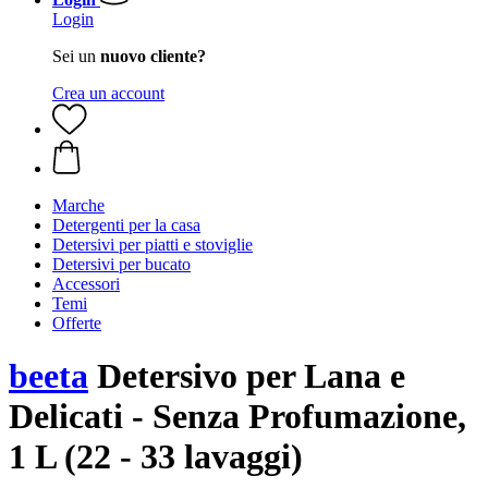
Login
Sei un
nuovo cliente?
Crea un account
Marche
Detergenti per la casa
Detersivi per piatti e stoviglie
Detersivi per bucato
Accessori
Temi
Offerte
beeta
Detersivo per Lana e
Delicati - Senza Profumazione,
1 L (22 - 33 lavaggi)