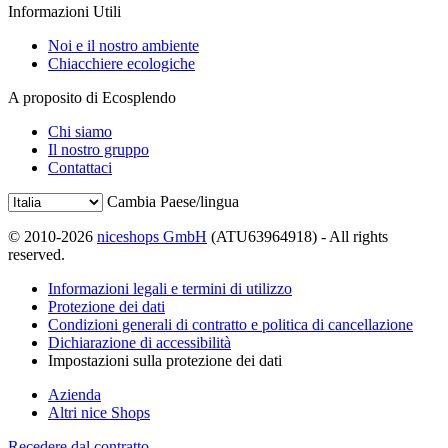
Informazioni Utili
Noi e il nostro ambiente
Chiacchiere ecologiche
A proposito di Ecosplendo
Chi siamo
Il nostro gruppo
Contattaci
Cambia Paese/lingua
© 2010-2026
niceshops GmbH
(ATU63964918) - All rights
reserved.
Informazioni legali e termini di utilizzo
Protezione dei dati
Condizioni generali di contratto e politica di cancellazione
Dichiarazione di accessibilità
Impostazioni sulla protezione dei dati
Azienda
Altri nice Shops
Recedere dal contratto