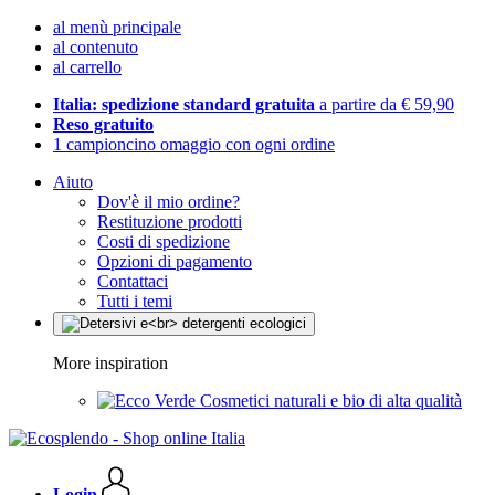
al menù principale
al contenuto
al carrello
Italia: spedizione standard gratuita
a partire da € 59,90
Reso gratuito
1 campioncino omaggio con ogni ordine
Aiuto
Dov'è il mio ordine?
Restituzione prodotti
Costi di spedizione
Opzioni di pagamento
Contattaci
Tutti i temi
More inspiration
Cosmetici naturali e bio di alta qualità
Login