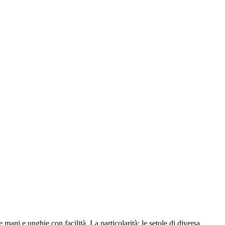
ani e unghie con facilità. La particolarità: le setole di diversa