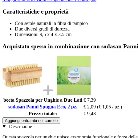
Caratteristiche e proprietà
Con setole naturali in fibra di tampico
Due diversi gradi di durezza
Dimensioni: 9,5 x 4 x 3,5 cm
Acquistato spesso in combinazione con sodasan Panni
beeta Spazzola per Unghie a Due Lati
€ 7,39
sodasan Panni Spugna Eco, 2 pz.
€ 2,09
(€ 1,05 / pz.)
Prezzo totale:
€ 9,48
Aggiungi entrambi nel carrello
Descrizione
Questa spazzola per unghie unisce ergonomia funzionale e forza della na