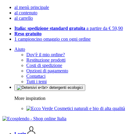
al menù principale
al contenuto
al carrello
Italia: spedizione standard gratuita
a partire da € 59,90
Reso gratuito
1 campioncino omaggio con ogni ordine
Aiuto
Dov'è il mio ordine?
Restituzione prodotti
Costi di spedizione
Opzioni di pagamento
Contattaci
Tutti i temi
More inspiration
Cosmetici naturali e bio di alta qualità
Login