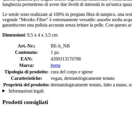
lunghezza permettono di avere due livelli di intensità in un'unica spazz
Le setole sono realizzate al 100% in pregiata fibra di tampico, una res
vegetale "Mexiko Fibre" è estremamente versatile: assorbe molta acqua
garantiscono una pulizia accurata senza irritare la pelle. Con questo acc
Dimensioni
: 9,5 x 4 x 3,5 cm
Art.-Nr.:
BE-b_NB
Contenuto:
1 pz.
EAN:
4260113170786
Marca:
beeta
Tipologia di prodotto:
cura del corpo e igiene
Caratteristiche:
vegan, dermatologicamente testato
Proprietà del prodotto:
dermatologicamente testato, fatto a mano, so
Informazioni legali
Prodotti consigliati