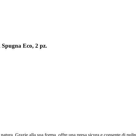
 Spugna Eco, 2 pz.
tura. Grazie alla sua forma, offre una presa sicura e consente di pulire m