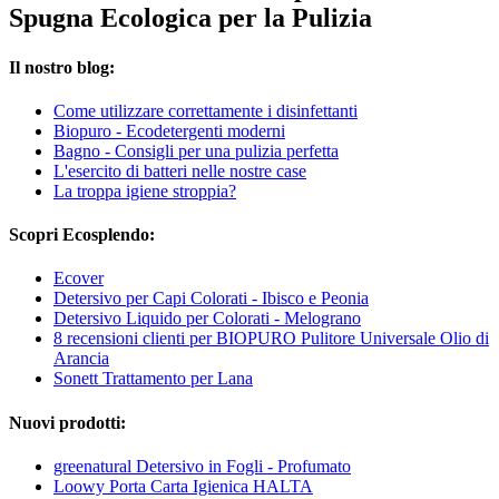
Spugna Ecologica per la Pulizia
Il nostro blog:
Come utilizzare correttamente i disinfettanti
Biopuro - Ecodetergenti moderni
Bagno - Consigli per una pulizia perfetta
L'esercito di batteri nelle nostre case
La troppa igiene stroppia?
Scopri Ecosplendo:
Ecover
Detersivo per Capi Colorati - Ibisco e Peonia
Detersivo Liquido per Colorati - Melograno
8 recensioni clienti per BIOPURO Pulitore Universale Olio di
Arancia
Sonett Trattamento per Lana
Nuovi prodotti:
greenatural Detersivo in Fogli - Profumato
Loowy Porta Carta Igienica HALTA