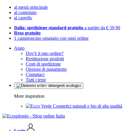
al menù principale
al contenuto
al carrello
Italia: spedizione standard gratuita
a partire da € 59,90
Reso gratuito
1 campioncino omaggio con ogni ordine
Aiuto
Dov'è il mio ordine?
Restituzione prodotti
Costi di spedizione
Opzioni di pagamento
Contattaci
Tutti i temi
More inspiration
Cosmetici naturali e bio di alta qualità
Login