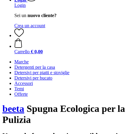
Login
Sei un
nuovo cliente?
Crea un account
Carrello
€ 0,00
Marche
Detergenti per la casa
Detersivi per piatti e stoviglie
Detersivi per bucato
Accessori
Temi
Offerte
beeta
Spugna Ecologica per la
Pulizia