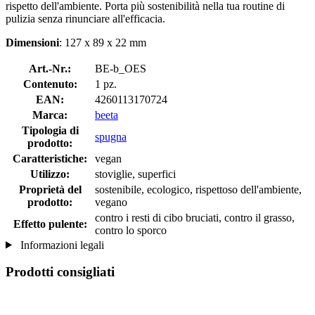
rispetto dell'ambiente. Porta più sostenibilità nella tua routine di
pulizia senza rinunciare all'efficacia.
Dimensioni
: 127 x 89 x 22 mm
Art.-Nr.:
BE-b_OES
Contenuto:
1 pz.
EAN:
4260113170724
Marca:
beeta
Tipologia di
spugna
prodotto:
Caratteristiche:
vegan
Utilizzo:
stoviglie, superfici
Proprietà del
sostenibile, ecologico, rispettoso dell'ambiente,
prodotto:
vegano
contro i resti di cibo bruciati, contro il grasso,
Effetto pulente:
contro lo sporco
Informazioni legali
Prodotti consigliati