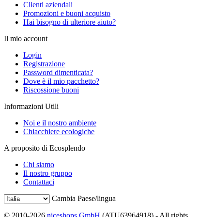
Clienti aziendali
Promozioni e buoni acquisto
Hai bisogno di ulteriore aiuto?
Il mio account
Login
Registrazione
Password dimenticata?
Dove è il mio pacchetto?
Riscossione buoni
Informazioni Utili
Noi e il nostro ambiente
Chiacchiere ecologiche
A proposito di Ecosplendo
Chi siamo
Il nostro gruppo
Contattaci
Cambia Paese/lingua
© 2010-2026
niceshops GmbH
(ATU63964918) - All rights