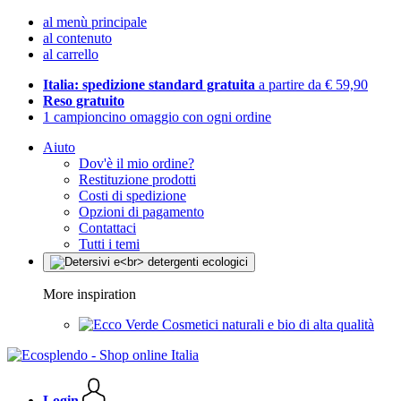
al menù principale
al contenuto
al carrello
Italia: spedizione standard gratuita
a partire da € 59,90
Reso gratuito
1 campioncino omaggio con ogni ordine
Aiuto
Dov'è il mio ordine?
Restituzione prodotti
Costi di spedizione
Opzioni di pagamento
Contattaci
Tutti i temi
More inspiration
Cosmetici naturali e bio di alta qualità
Login