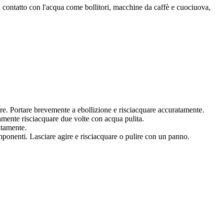
a contatto con l'acqua come bollitori, macchine da caffè e cuociuova,
care. Portare brevemente a ebollizione e risciacquare accuratamente.
vamente risciacquare due volte con acqua pulita.
atamente.
omponenti. Lasciare agire e risciacquare o pulire con un panno.