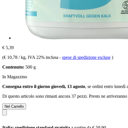
€ 5,39
(
€ 10,78 / kg
, IVA 22% inclusa
-
spese di spedizione escluse
)
Contenuto:
500 g
In Magazzino
Consegna entro il giorno giovedì, 13 agosto
, se ordini entro
lunedì 
Di questo articolo sono rimasti ancora 37 pezzi. Presto ne arriveranno 
Nel Carrello
Italia: spedizione standard gratuita
a partire da € 59,90