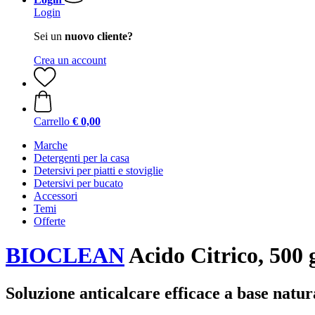
Login
Sei un
nuovo cliente?
Crea un account
Carrello
€ 0,00
Marche
Detergenti per la casa
Detersivi per piatti e stoviglie
Detersivi per bucato
Accessori
Temi
Offerte
BIOCLEAN
Acido Citrico, 500 
Soluzione anticalcare efficace a base natur