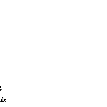
g
ale