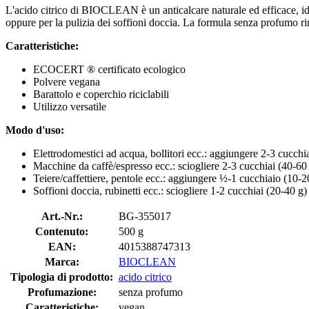
L'acido citrico di BIOCLEAN è un anticalcare naturale ed efficace, ide
oppure per la pulizia dei soffioni doccia. La formula senza profumo ri
Caratteristiche:
ECOCERT ® certificato ecologico
Polvere vegana
Barattolo e coperchio riciclabili
Utilizzo versatile
Modo d'uso:
Elettrodomestici ad acqua, bollitori ecc.: aggiungere 2-3 cucchia
Macchine da caffè/espresso ecc.: sciogliere 2-3 cucchiai (40-60 
Teiere/caffettiere, pentole ecc.: aggiungere ½-1 cucchiaio (10-2
Soffioni doccia, rubinetti ecc.: sciogliere 1-2 cucchiai (20-40 g
Art.-Nr.:
BG-355017
Contenuto:
500 g
EAN:
4015388747313
Marca:
BIOCLEAN
Tipologia di prodotto:
acido citrico
Profumazione:
senza profumo
Caratteristiche:
vegan