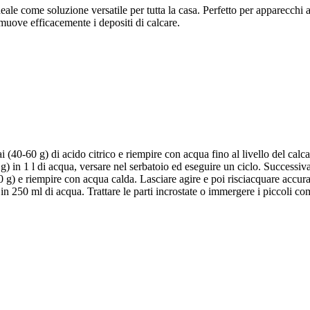
ale come soluzione versatile per tutta la casa. Perfetto per apparecchi 
muove efficacemente i depositi di calcare.
i (40-60 g) di acido citrico e riempire con acqua fino al livello del cal
g) in 1 l di acqua, versare nel serbatoio ed eseguire un ciclo. Successi
0 g) e riempire con acqua calda. Lasciare agire e poi risciacquare accur
) in 250 ml di acqua. Trattare le parti incrostate o immergere i piccoli c