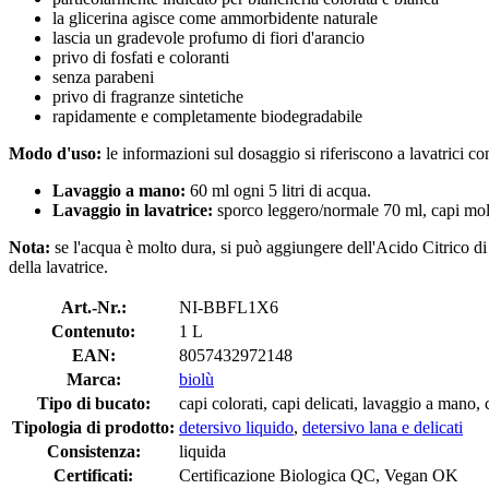
la glicerina agisce come ammorbidente naturale
lascia un gradevole profumo di fiori d'arancio
privo di fosfati e coloranti
senza parabeni
privo di fragranze sintetiche
rapidamente e completamente biodegradabile
Modo d'uso:
le informazioni sul dosaggio si riferiscono a lavatrici co
Lavaggio a mano:
60 ml ogni 5 litri di acqua.
Lavaggio in lavatrice:
sporco leggero/normale 70 ml, capi molt
Nota:
se l'acqua è molto dura, si può aggiungere dell'Acido Citrico d
della lavatrice.
Art.-Nr.:
NI-BBFL1X6
Contenuto:
1 L
EAN:
8057432972148
Marca:
biolù
Tipo di bucato:
capi colorati, capi delicati, lavaggio a mano, c
Tipologia di prodotto:
detersivo liquido
,
detersivo lana e delicati
Consistenza:
liquida
Certificati:
Certificazione Biologica QC, Vegan OK