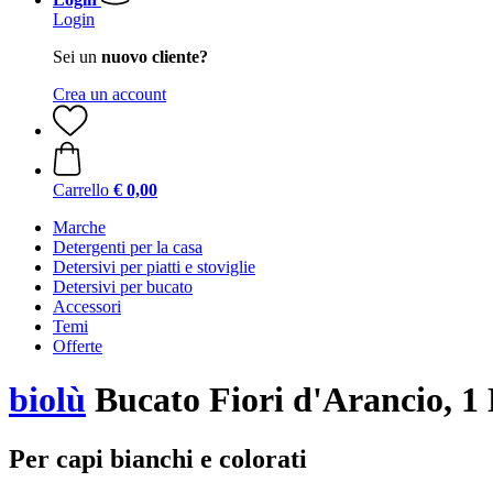
Login
Sei un
nuovo cliente?
Crea un account
Carrello
€ 0,00
Marche
Detergenti per la casa
Detersivi per piatti e stoviglie
Detersivi per bucato
Accessori
Temi
Offerte
biolù
Bucato Fiori d'Arancio, 1
Per capi bianchi e colorati