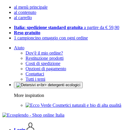
al menù principale
al contenuto
al carrello
Italia: spedizione standard gratuita
a partire da € 59,90
Reso gratuito
1 campioncino omaggio con ogni ordine
Aiuto
Dov'è il mio ordine?
Restituzione prodotti
Costi di spedizione
Opzioni di pagamento
Contattaci
Tutti i temi
More inspiration
Cosmetici naturali e bio di alta qualità
Login