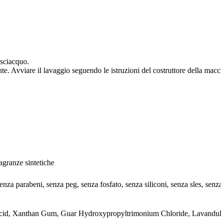
isciacquo.
nte. Avviare il lavaggio seguendo le istruzioni del costruttore della mac
agranze sintetiche
a parabeni, senza peg, senza fosfato, senza siliconi, senza sles, senza 
c Acid, Xanthan Gum, Guar Hydroxypropyltrimonium Chloride, Lavandu