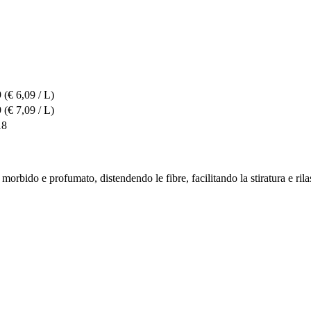
9
(€ 6,09 / L)
9
(€ 7,09 / L)
18
orbido e profumato, distendendo le fibre, facilitando la stiratura e ril