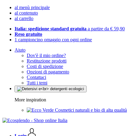
al menù principale
al contenuto
al carrello
Italia: spedizione standard gratuita
a partire da € 59,90
Reso gratuito
1 campioncino omaggio con ogni ordine
Aiuto
Dov'è il mio ordine?
Restituzione prodotti
Costi di spedizione
Opzioni di pagamento
Contattaci
Tutti i temi
More inspiration
Cosmetici naturali e bio di alta qualità
Login