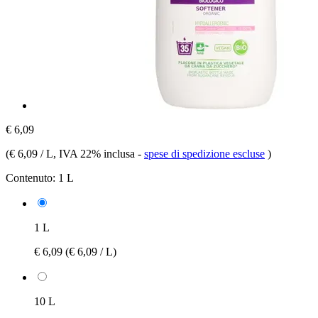
€ 6,09
(
€ 6,09 / L
, IVA 22% inclusa
-
spese di spedizione escluse
)
Contenuto:
1 L
1 L
€ 6,09
(€ 6,09 / L)
10 L