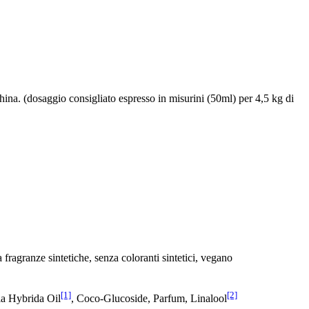
china. (dosaggio consigliato espresso in misurini (50ml) per 4,5 kg di
fragranze sintetiche, senza coloranti sintetici, vegano
[1]
[2]
la Hybrida Oil
, Coco-Glucoside, Parfum, Linalool