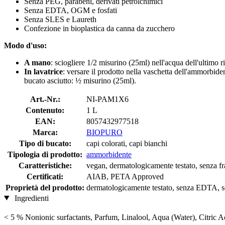
Senza PEG, parabeni, derivati petrolchimici
Senza EDTA, OGM e fosfati
Senza SLES e Laureth
Confezione in bioplastica da canna da zucchero
Modo d'uso:
A mano
: sciogliere 1/2 misurino (25ml) nell'acqua dell'ultimo r
In lavatrice
: versare il prodotto nella vaschetta dell'ammorbide
bucato asciutto: ½ misurino (25ml).
Art.-Nr.:
NI-PAM1X6
Contenuto:
1 L
EAN:
8057432977518
Marca:
BIOPURO
Tipo di bucato:
capi colorati, capi bianchi
Tipologia di prodotto:
ammorbidente
Caratteristiche:
vegan, dermatologicamente testato, senza fr
Certificati:
AIAB, PETA Approved
Proprietà del prodotto:
dermatologicamente testato, senza EDTA, senz
Ingredienti
< 5 % Nonionic surfactants, Parfum, Linalool, Aqua (Water), Citri