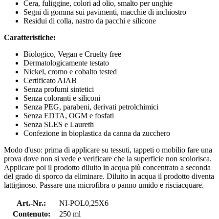
Cera, fuliggine, colori ad olio, smalto per unghie
Segni di gomma sui pavimenti, macchie di inchiostro
Residui di colla, nastro da pacchi e silicone
Caratteristiche:
Biologico, Vegan e Cruelty free
Dermatologicamente testato
Nickel, cromo e cobalto tested
Certificato AIAB
Senza profumi sintetici
Senza coloranti e siliconi
Senza PEG, parabeni, derivati petrolchimici
Senza EDTA, OGM e fosfati
Senza SLES e Laureth
Confezione in bioplastica da canna da zucchero
Modo d'uso: prima di applicare su tessuti, tappeti o mobilio fare una
prova dove non si vede e verificare che la superficie non scolorisca.
Applicare poi il prodotto diluito in acqua più concentrato a seconda
del grado di sporco da eliminare. Diluito in acqua il prodotto diventa
lattiginoso. Passare una microfibra o panno umido e risciacquare.
Art.-Nr.:
NI-POL0,25X6
Contenuto:
250 ml