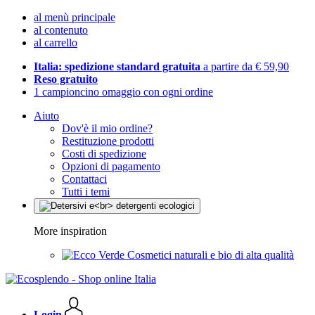
al menù principale
al contenuto
al carrello
Italia: spedizione standard gratuita
a partire da € 59,90
Reso gratuito
1 campioncino omaggio con ogni ordine
Aiuto
Dov'è il mio ordine?
Restituzione prodotti
Costi di spedizione
Opzioni di pagamento
Contattaci
Tutti i temi
More inspiration
Cosmetici naturali e bio di alta qualità
Login