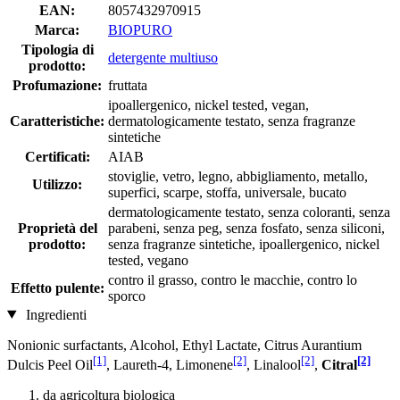
EAN:
8057432970915
Marca:
BIOPURO
Tipologia di
detergente multiuso
prodotto:
Profumazione:
fruttata
ipoallergenico, nickel tested, vegan,
Caratteristiche:
dermatologicamente testato, senza fragranze
sintetiche
Certificati:
AIAB
stoviglie, vetro, legno, abbigliamento, metallo,
Utilizzo:
superfici, scarpe, stoffa, universale, bucato
dermatologicamente testato, senza coloranti, senza
Proprietà del
parabeni, senza peg, senza fosfato, senza siliconi,
prodotto:
senza fragranze sintetiche, ipoallergenico, nickel
tested, vegano
contro il grasso, contro le macchie, contro lo
Effetto pulente:
sporco
Ingredienti
Nonionic surfactants, Alcohol, Ethyl Lactate, Citrus Aurantium
[1]
[2]
[2]
[2]
Dulcis Peel Oil
, Laureth-4, Limonene
, Linalool
,
Citral
da agricoltura biologica