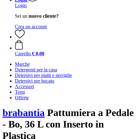
Login
Sei un
nuovo cliente?
Crea un account
Carrello
€ 0,00
Marche
Detergenti per la casa
Detersivi per piatti e stoviglie
Detersivi per bucato
Accessori
Temi
Offerte
brabantia
Pattumiera a Pedale
- Bo, 36 L con Inserto in
Plastica