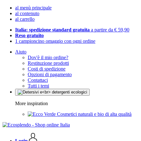
al menù principale
al contenuto
al carrello
Italia: spedizione standard gratuita
a partire da € 59,90
Reso gratuito
1 campioncino omaggio con ogni ordine
Aiuto
Dov'è il mio ordine?
Restituzione prodotti
Costi di spedizione
Opzioni di pagamento
Contattaci
Tutti i temi
More inspiration
Cosmetici naturali e bio di alta qualità
Login