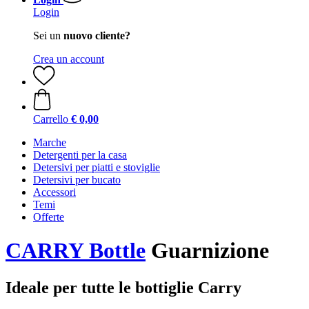
Login
Sei un
nuovo cliente?
Crea un account
Carrello
€ 0,00
Marche
Detergenti per la casa
Detersivi per piatti e stoviglie
Detersivi per bucato
Accessori
Temi
Offerte
CARRY Bottle
Guarnizione
Ideale per tutte le bottiglie Carry