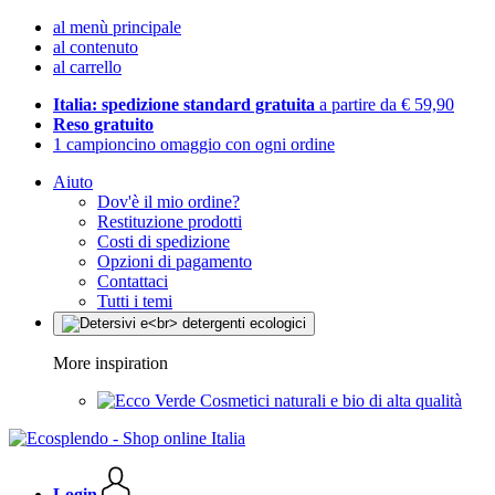
al menù principale
al contenuto
al carrello
Italia: spedizione standard gratuita
a partire da € 59,90
Reso gratuito
1 campioncino omaggio con ogni ordine
Aiuto
Dov'è il mio ordine?
Restituzione prodotti
Costi di spedizione
Opzioni di pagamento
Contattaci
Tutti i temi
More inspiration
Cosmetici naturali e bio di alta qualità
Login