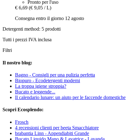
Pronto per l'uso
€ 6,69
(€ 9,05 / L)
Consegna entro il giorno 12 agosto
Detergenti method: 5 prodotti
Tutti i prezzi IVA inclusa
Filtri
Il nostro blog:
Bagno - Consigli per una pulizia perfetta
Biopuro - Ecodetergenti moderni
La troppa igiene stroppia?
Bucato e leggende...
Il calendario lunare: un aiuto per le faccende domestiche
Scopri Ecosplendo:
Frosch
4 recensioni clienti per beeta Smacchiatore
brabantia Linn - Appendiabiti Grande
Bucato Liquido Mano & Lavatrice - Lavanda