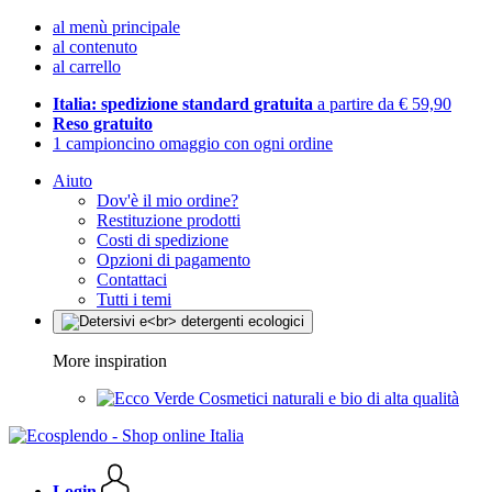
al menù principale
al contenuto
al carrello
Italia: spedizione standard gratuita
a partire da € 59,90
Reso gratuito
1 campioncino omaggio con ogni ordine
Aiuto
Dov'è il mio ordine?
Restituzione prodotti
Costi di spedizione
Opzioni di pagamento
Contattaci
Tutti i temi
More inspiration
Cosmetici naturali e bio di alta qualità
Login