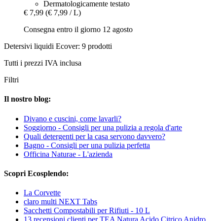
Dermatologicamente testato
€ 7,99
(€ 7,99 / L)
Consegna entro il giorno 12 agosto
Detersivi liquidi Ecover: 9 prodotti
Tutti i prezzi IVA inclusa
Filtri
Il nostro blog:
Divano e cuscini, come lavarli?
Soggiorno - Consigli per una pulizia a regola d'arte
Quali detergenti per la casa servono davvero?
Bagno - Consigli per una pulizia perfetta
Officina Naturae - L'azienda
Scopri Ecosplendo:
La Corvette
claro multi NEXT Tabs
Sacchetti Compostabili per Rifiuti - 10 L
13 recensioni clienti per TEA Natura Acido Citrico Anidro