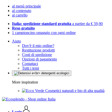
al menù principale
al contenuto
al carrello
Italia: spedizione standard gratuita
a partire da € 59,90
Reso gratuito
1 campioncino omaggio con ogni ordine
Aiuto
Dov'è il mio ordine?
Restituzione prodotti
Costi di spedizione
Opzioni di pagamento
Contattaci
Tutti i temi
More inspiration
Cosmetici naturali e bio di alta qualità
Login