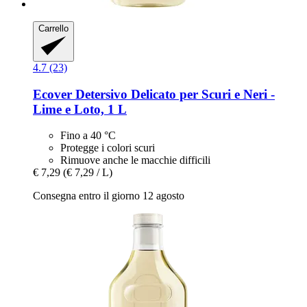
Carrello
4.7 (23)
Ecover
Detersivo Delicato per Scuri e Neri -​
Lime e Loto, 1 L
Fino a 40 °C
Protegge i colori scuri
Rimuove anche le macchie difficili
€ 7,29
(€ 7,29 / L)
Consegna entro il giorno 12 agosto