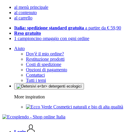
al menù principale
al contenuto
al carrello
Italia: spedizione standard gratuita
a partire da € 59,90
Reso gratuito
1 campioncino omaggio con ogni ordine
Aiuto
Dov'è il mio ordine?
Restituzione prodotti
Costi di spedizione
Opzioni di pagamento
Contattaci
Tutti i temi
More inspiration
Cosmetici naturali e bio di alta qualità
Login