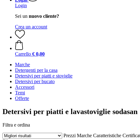
Login
Sei un
nuovo cliente?
Crea un account
Carrello
€ 0,00
Marche
Detergenti per la casa
Detersivi per piatti e stoviglie
Detersivi per bucato
Accessori
Temi
Offerte
Detersivi per piatti e lavastoviglie sodasan
Filtra e ordina
Prezzi
Marche
Caratteristiche
Certifica