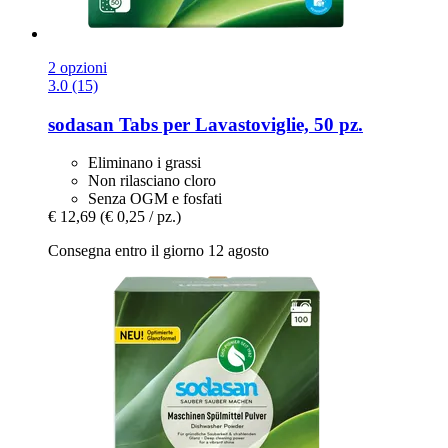
2 opzioni
3.0 (15)
sodasan
Tabs per Lavastoviglie, 50 pz.
Eliminano i grassi
Non rilasciano cloro
Senza OGM e fosfati
€ 12,69
(€ 0,25 / pz.)
Consegna entro il giorno 12 agosto