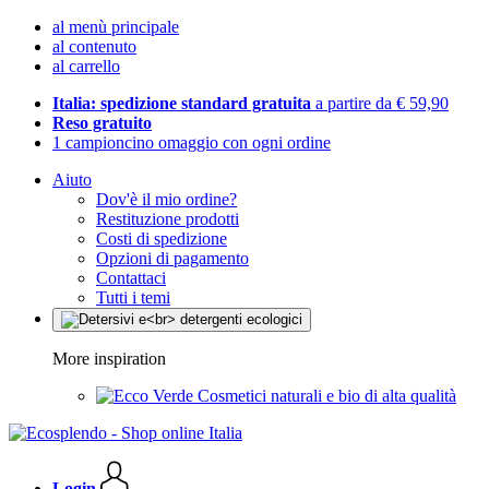
al menù principale
al contenuto
al carrello
Italia: spedizione standard gratuita
a partire da € 59,90
Reso gratuito
1 campioncino omaggio con ogni ordine
Aiuto
Dov'è il mio ordine?
Restituzione prodotti
Costi di spedizione
Opzioni di pagamento
Contattaci
Tutti i temi
More inspiration
Cosmetici naturali e bio di alta qualità
Login