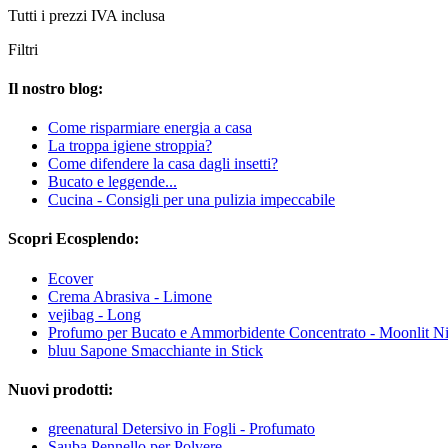
Tutti i prezzi IVA inclusa
Filtri
Il nostro blog:
Come risparmiare energia a casa
La troppa igiene stroppia?
Come difendere la casa dagli insetti?
Bucato e leggende...
Cucina - Consigli per una pulizia impeccabile
Scopri Ecosplendo:
Ecover
Crema Abrasiva - Limone
vejibag - Long
Profumo per Bucato e Ammorbidente Concentrato - Moonlit N
bluu Sapone Smacchiante in Stick
Nuovi prodotti:
greenatural Detersivo in Fogli - Profumato
Sauba Pennello per Polvere