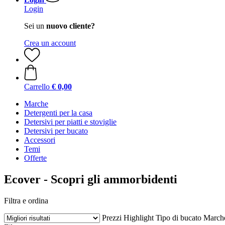
Login
Sei un
nuovo cliente?
Crea un account
Carrello
€ 0,00
Marche
Detergenti per la casa
Detersivi per piatti e stoviglie
Detersivi per bucato
Accessori
Temi
Offerte
Ecover - Scopri gli ammorbidenti
Filtra e ordina
Prezzi
Highlight
Tipo di bucato
March