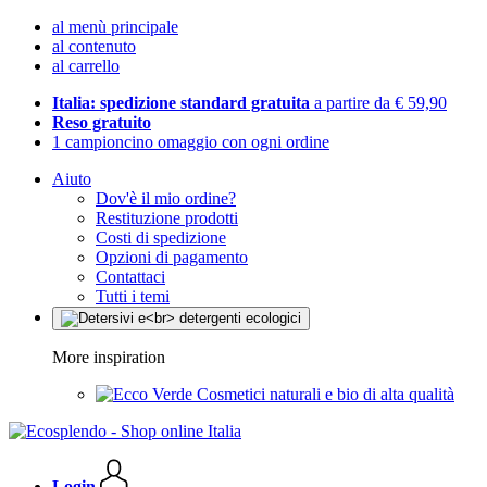
al menù principale
al contenuto
al carrello
Italia: spedizione standard gratuita
a partire da € 59,90
Reso gratuito
1 campioncino omaggio con ogni ordine
Aiuto
Dov'è il mio ordine?
Restituzione prodotti
Costi di spedizione
Opzioni di pagamento
Contattaci
Tutti i temi
More inspiration
Cosmetici naturali e bio di alta qualità
Login