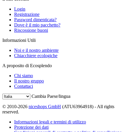
Login
Registrazione
Password dimenticata?
Dove è il mio pacchetto?
Riscossione buoni
Informazioni Utili
Noi e il nostro ambiente
Chiacchiere ecologiche
A proposito di Ecosplendo
Chi siamo
Il nostro gruppo
Contattaci
Cambia Paese/lingua
© 2010-2026
niceshops GmbH
(ATU63964918) - All rights
reserved.
Informazioni legali e termini di utilizzo
Protezione dei dati