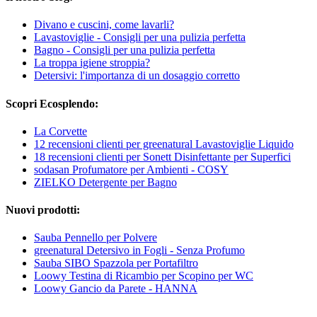
Divano e cuscini, come lavarli?
Lavastoviglie - Consigli per una pulizia perfetta
Bagno - Consigli per una pulizia perfetta
La troppa igiene stroppia?
Detersivi: l'importanza di un dosaggio corretto
Scopri Ecosplendo:
La Corvette
12 recensioni clienti per greenatural Lavastoviglie Liquido
18 recensioni clienti per Sonett Disinfettante per Superfici
sodasan Profumatore per Ambienti - COSY
ZIELKO Detergente per Bagno
Nuovi prodotti:
Sauba Pennello per Polvere
greenatural Detersivo in Fogli - Senza Profumo
Sauba SIBO Spazzola per Portafiltro
Loowy Testina di Ricambio per Scopino per WC
Loowy Gancio da Parete - HANNA