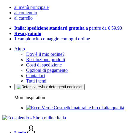
al menù principale
al contenuto
al carrello
Italia: spedizione standard gratuita
a partire da € 59,90
Reso gratuito
1 campioncino omaggio con ogni ordine
Aiuto
Dov'è il mio ordine?
Restituzione prodotti
Costi di spedizione
Opzioni di pagamento
Contattaci
Tutti i temi
More inspiration
Cosmetici naturali e bio di alta qualità
Login