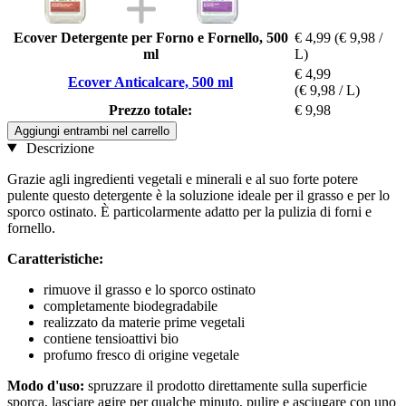
Ecover Detergente per Forno e Fornello, 500
€ 4,99
(€ 9,98 /
ml
L)
€ 4,99
Ecover Anticalcare, 500 ml
(€ 9,98 / L)
Prezzo totale:
€ 9,98
Aggiungi entrambi nel carrello
Descrizione
Grazie agli ingredienti vegetali e minerali e al suo forte potere
pulente questo detergente è la soluzione ideale per il grasso e per lo
sporco ostinato. È particolarmente adatto per la pulizia di forni e
fornello.
Caratteristiche:
rimuove il grasso e lo sporco ostinato
completamente biodegradabile
realizzato da materie prime vegetali
contiene tensioattivi bio
profumo fresco di origine vegetale
Modo d'uso:
spruzzare il prodotto direttamente sulla superficie
sporca, lasciare agire per qualche minuto, pulire e asciugare con uno