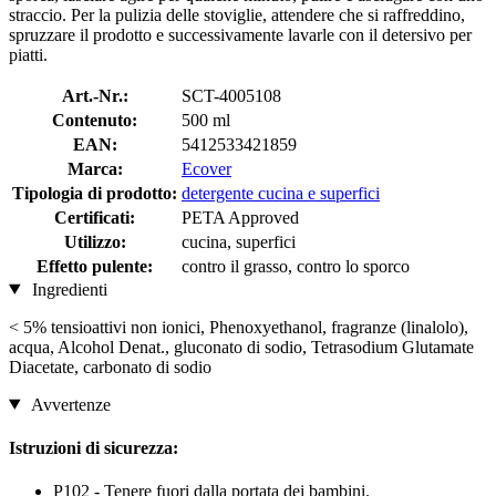
straccio. Per la pulizia delle stoviglie, attendere che si raffreddino,
spruzzare il prodotto e successivamente lavarle con il detersivo per
piatti.
Art.-Nr.:
SCT-4005108
Contenuto:
500 ml
EAN:
5412533421859
Marca:
Ecover
Tipologia di prodotto:
detergente cucina e superfici
Certificati:
PETA Approved
Utilizzo:
cucina, superfici
Effetto pulente:
contro il grasso, contro lo sporco
Ingredienti
< 5% tensioattivi non ionici, Phenoxyethanol, fragranze (linalolo),
acqua, Alcohol Denat., gluconato di sodio, Tetrasodium Glutamate
Diacetate, carbonato di sodio
Avvertenze
Istruzioni di sicurezza:
P102 - Tenere fuori dalla portata dei bambini.