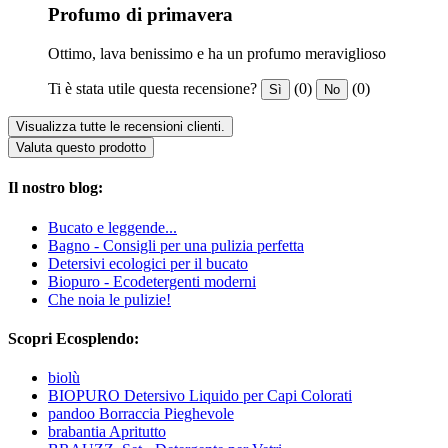
Profumo di primavera
Ottimo, lava benissimo e ha un profumo meraviglioso
Ti è stata utile questa recensione?
(0)
(0)
Sì
No
Visualizza tutte le recensioni clienti.
Valuta questo prodotto
Il nostro blog:
Bucato e leggende...
Bagno - Consigli per una pulizia perfetta
Detersivi ecologici per il bucato
Biopuro - Ecodetergenti moderni
Che noia le pulizie!
Scopri Ecosplendo:
biolù
BIOPURO Detersivo Liquido per Capi Colorati
pandoo Borraccia Pieghevole
brabantia Apritutto