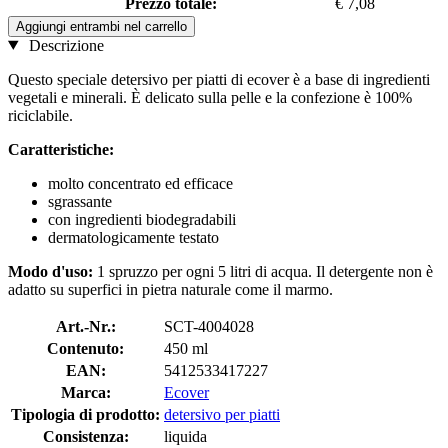
Prezzo totale:
€ 7,08
Aggiungi entrambi nel carrello
Descrizione
Questo speciale detersivo per piatti di ecover è a base di ingredienti
vegetali e minerali. È delicato sulla pelle e la confezione è 100%
riciclabile.
Caratteristiche:
molto concentrato ed efficace
sgrassante
con ingredienti biodegradabili
dermatologicamente testato
Modo d'uso:
1 spruzzo per ogni 5 litri di acqua. Il detergente non è
adatto su superfici in pietra naturale come il marmo.
Art.-Nr.:
SCT-4004028
Contenuto:
450 ml
EAN:
5412533417227
Marca:
Ecover
Tipologia di prodotto:
detersivo per piatti
Consistenza:
liquida