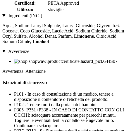
Certificati:
PETA Approved
Utilizzo:
stoviglie
Ingredienti (INCI)
Aqua, Sodium Lauryl Sulphate, Lauryl Glucoside, Glycereth-6-
Cocoate, Coco Glucoside, Lactic Acid, Sodium Chloride, Sodium
Octyl Sulfate, Alcohol Denat, Parfum,
Limonene
, Citric Acid,
Sodium Citrate,
Linalool
Avvertenze
Avvertenza: Attenzione
Istruzioni di sicurezza:
P101 - In caso di consultazione di un medico, tenere a
disposizione il contenitore o l'etichetta del prodotto.
P102 - Tenere fuori dalla portata dei bambini.
P305+P351+P338 - IN CASO DI CONTATTO CON GLI
OCCHI: sciacquare accuratamente per parecchi minuti.
Togliere le eventuali lenti a contatto se è agevole farlo.
Continuare a sciacquare.
P337+P313 - Se l’irritazione degli occhi persiste, consultare