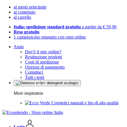
al menù principale
al contenuto
al carrello
Italia: spedizione standard gratuita
a partire da € 59,90
Reso gratuito
1 campioncino omaggio con ogni ordine
Aiuto
Dov'è il mio ordine?
Restituzione prodotti
Costi di spedizione
Opzioni di pagamento
Contattaci
Tutti i temi
More inspiration
Cosmetici naturali e bio di alta qualità
Login