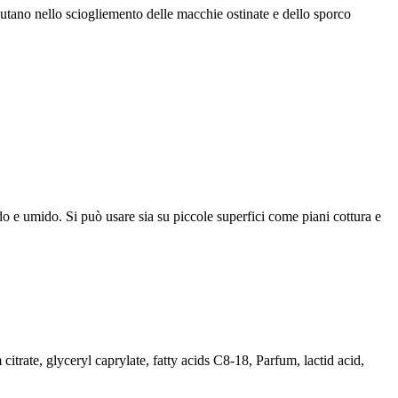
 aiutano nello sciogliemento delle macchie ostinate e dello sporco
do e umido. Si può usare sia su piccole superfici come piani cottura e
trate, glyceryl caprylate, fatty acids C8-18, Parfum, lactid acid,