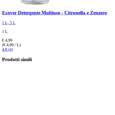
Ecover
Detergente Multiuso -​ Citronella e Zenzero
1 L, 5 L
1 L
€ 4,99
(€ 4,99 / L)
4.8 (4)
Prodotti simili