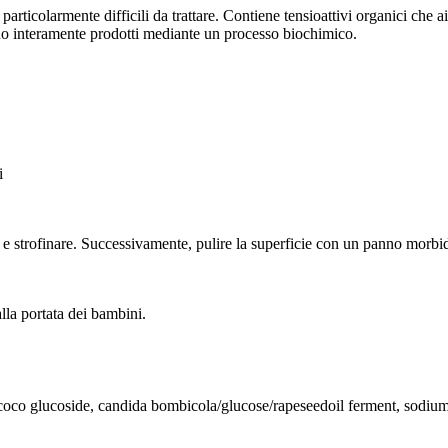
 particolarmente difficili da trattare. Contiene tensioattivi organici che
ngono interamente prodotti mediante un processo biochimico.
i
da e strofinare. Successivamente, pulire la superficie con un panno morbi
lla portata dei bambini.
coco glucoside, candida bombicola/glucose/rapeseedoil ferment, sodium ci