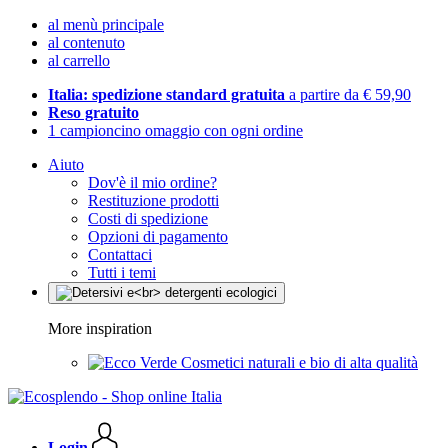
al menù principale
al contenuto
al carrello
Italia: spedizione standard gratuita
a partire da € 59,90
Reso gratuito
1 campioncino omaggio con ogni ordine
Aiuto
Dov'è il mio ordine?
Restituzione prodotti
Costi di spedizione
Opzioni di pagamento
Contattaci
Tutti i temi
More inspiration
Cosmetici naturali e bio di alta qualità
Login