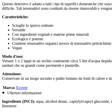
Questo detersivo è adatto a tutti i tipi di superfici domestiche che sono
difficile. Tali tensioattivi sono costituiti da risorse rinnovabili e ve
Caratteristiche:
Scioglie lo sporco ostinato
Versatile
Con ingredienti vegetali e materie prime minerali
Ecologico e potente
Contiene tensioattivi organici invece di tensioattivi petrolchimic
Vegan
Modo d'uso:
Versare 1 o 2 tappi in un sechio contenente circa 5 litri d'acqua tiepi
sanitari che su grandi come pavimenti e piastrelle.
Attenzione:
Conservare in un luogo asciutto e pulito lontano da fonti di calore e da
Marca:
Ecover
Ulteriori informazioni
Ingredients (INCI):
aqua, alcohol denat., caprylyl/capryl glucoside, 
limonene