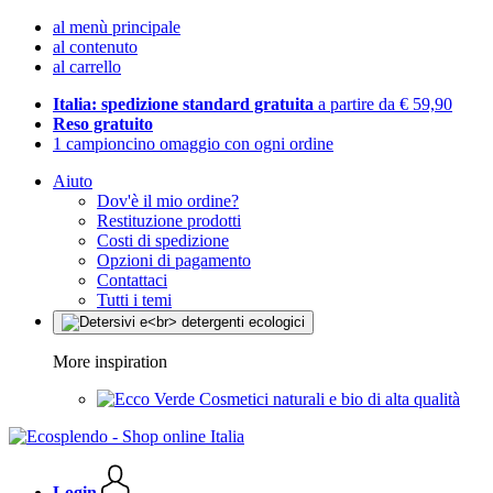
al menù principale
al contenuto
al carrello
Italia: spedizione standard gratuita
a partire da € 59,90
Reso gratuito
1 campioncino omaggio con ogni ordine
Aiuto
Dov'è il mio ordine?
Restituzione prodotti
Costi di spedizione
Opzioni di pagamento
Contattaci
Tutti i temi
More inspiration
Cosmetici naturali e bio di alta qualità
Login