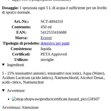
Dosaggio:
1 spruzzata ogni 5 L di acqua è sufficiente per un livello
di sporco normale.
Art.-Nr.:
SCT-4004310
Contenuto:
450 ml
EAN:
5412533416688
Marca:
Ecover
Tipologia di prodotto:
detersivo per piatti
Consistenza:
liquida
Certificati:
PETA Approved
Utilizzo:
stoviglie
Ingredienti
5 - 15% tensioattivi anionici, tensioattivi non ionici, Aqua (Water),
Acidum Lacticum (acido lattico), Natriumchlorid, Alcohol Denat.,
acido citrico, Natriumcitrat
Avvertenze
Avvertenza: Attenzione