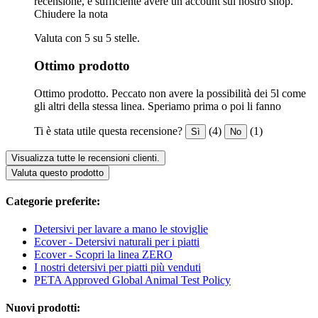
recensione, è sufficiente avere un account sul nostro shop.
Chiudere la nota
Valuta con 5 su 5 stelle.
Ottimo prodotto
Ottimo prodotto. Peccato non avere la possibilità dei 5l come
gli altri della stessa linea. Speriamo prima o poi li fanno
Ti è stata utile questa recensione?
(4)
(1)
Sì
No
Visualizza tutte le recensioni clienti.
Valuta questo prodotto
Categorie preferite:
Detersivi per lavare a mano le stoviglie
Ecover - Detersivi naturali per i piatti
Ecover - Scopri la linea ZERO
I nostri detersivi per piatti più venduti
PETA Approved Global Animal Test Policy
Nuovi prodotti: