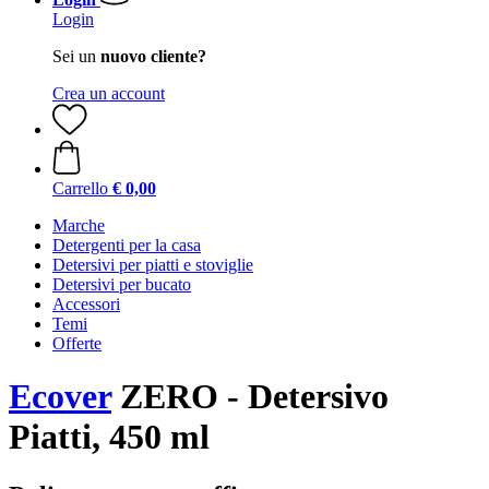
Login
Sei un
nuovo cliente?
Crea un account
Carrello
€ 0,00
Marche
Detergenti per la casa
Detersivi per piatti e stoviglie
Detersivi per bucato
Accessori
Temi
Offerte
Ecover
ZERO - Detersivo
Piatti, 450 ml