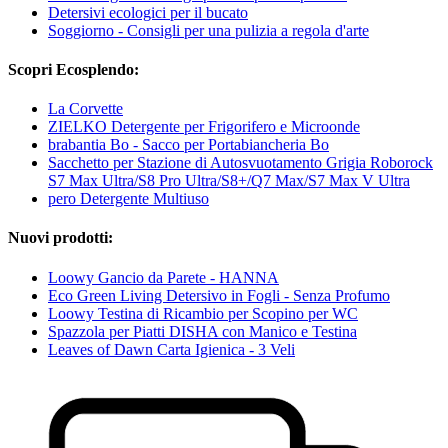
Detersivi ecologici per il bucato
Soggiorno - Consigli per una pulizia a regola d'arte
Scopri Ecosplendo:
La Corvette
ZIELKO Detergente per Frigorifero e Microonde
brabantia Bo - Sacco per Portabiancheria Bo
Sacchetto per Stazione di Autosvuotamento Grigia Roborock
S7 Max Ultra/S8 Pro Ultra/S8+/Q7 Max/S7 Max V Ultra
pero Detergente Multiuso
Nuovi prodotti:
Loowy Gancio da Parete - HANNA
Eco Green Living Detersivo in Fogli - Senza Profumo
Loowy Testina di Ricambio per Scopino per WC
Spazzola per Piatti DISHA con Manico e Testina
Leaves of Dawn Carta Igienica - 3 Veli