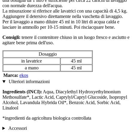
una bottiglia da 1 litro è sufficiente per circa 22 carichi di lavaggio
con normale durezza dell'acqua.
La misurazione si riferisce alle lavatrici con una capacità di 4,5 kg.
Aggiungere il detersivo direttamente nella vaschetta di lavaggio.
Per il lavaggio a mano diluire 45 ml in 10 litri di acqua calda e
lasciare in ammollo per 10-15 minuti. Poi risciacquare bene.
Consigli:
tenere il contenitore chiuso in un luogo fresco e asciutto e
agitare bene prima dell'uso.
Dosaggio
in lavatrice
45 ml
a mano
45 ml
Marca:
ekos
Ulteriori informazioni
Ingredients (INCI):
Aqua, Diacylethyl Hydroxyethylmonium
Methosulfate*, Lactic Acid, Caprylyl/Capryl Glucoside, Isopropyl
Alcohol, Lavandula Hybrida Oil*, Benzoic Acid, Sorbic Acid,
Linalool
*ingredienti da agricoltura biologica controllata
Accessori