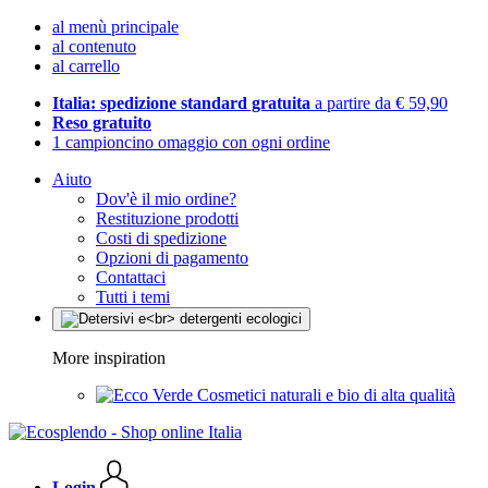
al menù principale
al contenuto
al carrello
Italia: spedizione standard gratuita
a partire da € 59,90
Reso gratuito
1 campioncino omaggio con ogni ordine
Aiuto
Dov'è il mio ordine?
Restituzione prodotti
Costi di spedizione
Opzioni di pagamento
Contattaci
Tutti i temi
More inspiration
Cosmetici naturali e bio di alta qualità
Login