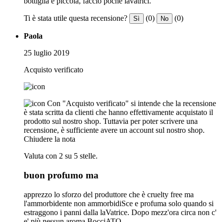
bottiglia è piccola, faccio poche lavatrici.
Ti è stata utile questa recensione?
(0)
(0)
Sì
No
Paola
25 luglio 2019
Acquisto verificato
Con "Acquisto verificato" si intende che la recensione
è stata scritta da clienti che hanno effettivamente acquistato il
prodotto sul nostro shop. Tuttavia per poter scrivere una
recensione, è sufficiente avere un account sul nostro shop.
Chiudere la nota
Valuta con 2 su 5 stelle.
buon profumo ma
apprezzo lo sforzo del produttore che è cruelty free ma
l'ammorbidente non ammorbidiSce e profuma solo quando si
estraggono i panni dalla laVatrice. Dopo mezz'ora circa non c'
e' più nessun aroma BocciATO