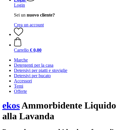
Login
Sei un
nuovo cliente?
Crea un account
Carrello
€ 0,00
Marche
Detergenti per la casa
Detersivi per piatti e stoviglie
Detersivi per bucato
Accessori
Temi
Offerte
ekos
Ammorbidente Liquido
alla Lavanda