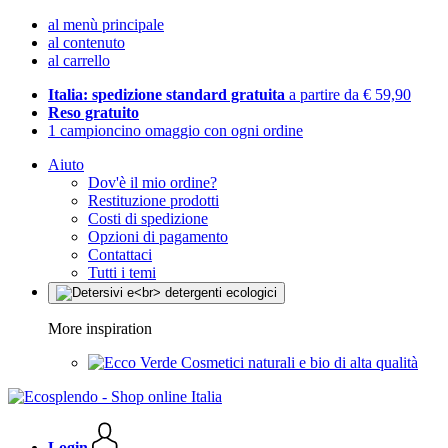
al menù principale
al contenuto
al carrello
Italia: spedizione standard gratuita
a partire da € 59,90
Reso gratuito
1 campioncino omaggio con ogni ordine
Aiuto
Dov'è il mio ordine?
Restituzione prodotti
Costi di spedizione
Opzioni di pagamento
Contattaci
Tutti i temi
More inspiration
Cosmetici naturali e bio di alta qualità
Login