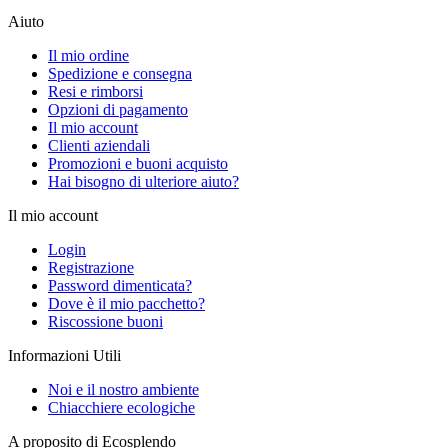
Aiuto
Il mio ordine
Spedizione e consegna
Resi e rimborsi
Opzioni di pagamento
Il mio account
Clienti aziendali
Promozioni e buoni acquisto
Hai bisogno di ulteriore aiuto?
Il mio account
Login
Registrazione
Password dimenticata?
Dove è il mio pacchetto?
Riscossione buoni
Informazioni Utili
Noi e il nostro ambiente
Chiacchiere ecologiche
A proposito di Ecosplendo