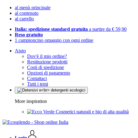
al menù principale
al contenuto
al carrello
Italia: spedizione standard gratuita
a partire da € 59,90
Reso gratuito
1 campioncino omaggio con ogni ordine
Aiuto
Dov'è il mio ordine?
Restituzione prodotti
Costi di spedizione
Opzioni di pagamento
Contattaci
Tutti i temi
More inspiration
Cosmetici naturali e bio di alta qualità
Login