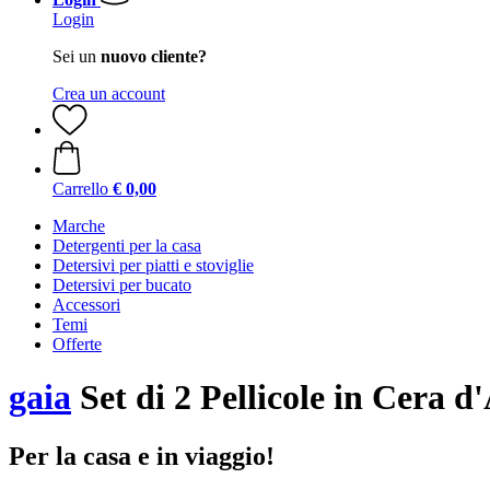
Login
Sei un
nuovo cliente?
Crea un account
Carrello
€ 0,00
Marche
Detergenti per la casa
Detersivi per piatti e stoviglie
Detersivi per bucato
Accessori
Temi
Offerte
gaia
Set di 2 Pellicole in Cera d
Per la casa e in viaggio!