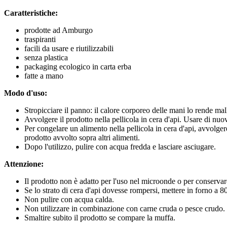
Caratteristiche:
prodotte ad Amburgo
traspiranti
facili da usare e riutilizzabili
senza plastica
packaging ecologico in carta erba
fatte a mano
Modo d'uso:
Stropicciare il panno: il calore corporeo delle mani lo rende mall
Avvolgere il prodotto nella pellicola in cera d'api. Usare di nuov
Per congelare un alimento nella pellicola in cera d'api, avvolge
prodotto avvolto sopra altri alimenti.
Dopo l'utilizzo, pulire con acqua fredda e lasciare asciugare.
Attenzione:
Il prodotto non è adatto per l'uso nel microonde o per conservare 
Se lo strato di cera d'api dovesse rompersi, mettere in forno a 8
Non pulire con acqua calda.
Non utilizzare in combinazione con carne cruda o pesce crudo.
Smaltire subito il prodotto se compare la muffa.