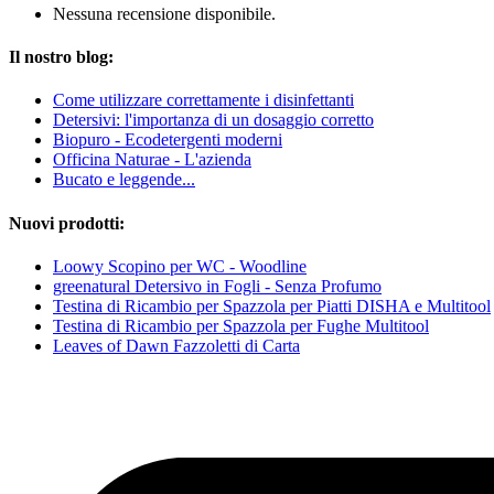
Nessuna recensione disponibile.
Il nostro blog:
Come utilizzare correttamente i disinfettanti
Detersivi: l'importanza di un dosaggio corretto
Biopuro - Ecodetergenti moderni
Officina Naturae - L'azienda
Bucato e leggende...
Nuovi prodotti:
Loowy Scopino per WC - Woodline
greenatural Detersivo in Fogli - Senza Profumo
Testina di Ricambio per Spazzola per Piatti DISHA e Multitool
Testina di Ricambio per Spazzola per Fughe Multitool
Leaves of Dawn Fazzoletti di Carta