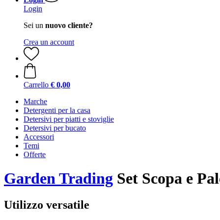
Login
Sei un
nuovo cliente?
Crea un account
Carrello
€ 0,00
Marche
Detergenti per la casa
Detersivi per piatti e stoviglie
Detersivi per bucato
Accessori
Temi
Offerte
Garden Trading
Set Scopa e Pal
Utilizzo versatile