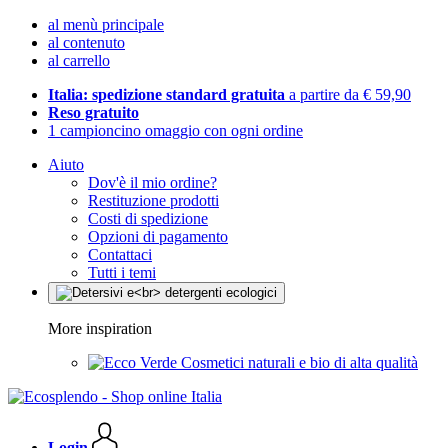
al menù principale
al contenuto
al carrello
Italia: spedizione standard gratuita
a partire da € 59,90
Reso gratuito
1 campioncino omaggio con ogni ordine
Aiuto
Dov'è il mio ordine?
Restituzione prodotti
Costi di spedizione
Opzioni di pagamento
Contattaci
Tutti i temi
More inspiration
Cosmetici naturali e bio di alta qualità
Login