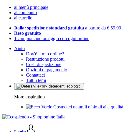
al menù principale
al contenuto
al carrello
Italia: spedizione standard gratuita
a partire da € 59,90
Reso gratuito
1 campioncino omaggio con ogni ordine
Aiuto
Dov'è il mio ordine?
Restituzione prodotti
Costi di spedizione
Opzioni di pagamento
Contattaci
Tutti i temi
More inspiration
Cosmetici naturali e bio di alta qualità
Login