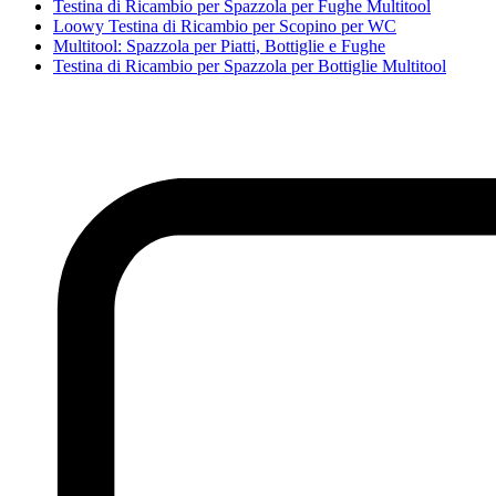
Testina di Ricambio per Spazzola per Fughe Multitool
Loowy Testina di Ricambio per Scopino per WC
Multitool: Spazzola per Piatti, Bottiglie e Fughe
Testina di Ricambio per Spazzola per Bottiglie Multitool