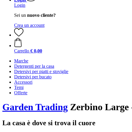
Login
Sei un
nuovo cliente?
Crea un account
Carrello
€ 0,00
Marche
Detergenti per la casa
Detersivi per piatti e stoviglie
Detersivi per bucato
Accessori
Temi
Offerte
Garden Trading
Zerbino Large 
La casa è dove si trova il cuore