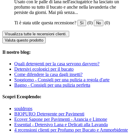
Usato con le palle di lana nell'asciugatrice ha lasciato un
profumo su tutto il bucato e anche nella lavanderia che
persiste da giorni. Mai più senza...
Ti è stata utile questa recensione?
(0)
(0)
Sì
No
Visualizza tutte le recensioni clienti.
Valuta questo prodotto
Il nostro blog:
Quali detergenti per la casa servono davvero?
Detersivi ecologici per il bucato
Come difendere la casa dagli insetti?
Soggiorno - Consigli per una pulizia a regola d'arte
Bagno - Consigli per una pulizia perfetta
Scopri Ecosplendo:
souldrops
BIOPURO Detergente per Pavimenti
Ecover Sapone per Pavimenti - Arancia e Limone
Essential - Detersivo Lana e Delicati alla Lavanda
4 recensioni clienti per Profumo per Bucato e Ammorbidente