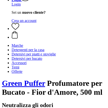
Login
Sei un
nuovo cliente?
Crea un account
Marche
Detergenti per la casa
Detersivi per piatti e stoviglie
Detersivi per bucato
Accessori
Temi
Offerte
Green Puffer
Profumatore per
Bucato - Fior d'Amore, 500 ml
Neutralizza gli odori