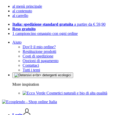
al menù principale
al contenuto
al carrello
Italia: spedizione standard gratuita
a partire da € 59,90
Reso gratuito
1 campioncino omaggio con ogni ordine
Aiuto
Dov'è il mio ordine?
Restituzione prodotti
Costi di spedizione
Opzioni di pagamento
Contattaci
Tutti i temi
More inspiration
Cosmetici naturali e bio di alta qualità
Login