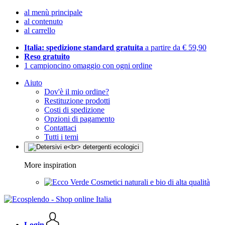
al menù principale
al contenuto
al carrello
Italia: spedizione standard gratuita
a partire da € 59,90
Reso gratuito
1 campioncino omaggio con ogni ordine
Aiuto
Dov'è il mio ordine?
Restituzione prodotti
Costi di spedizione
Opzioni di pagamento
Contattaci
Tutti i temi
More inspiration
Cosmetici naturali e bio di alta qualità
Login