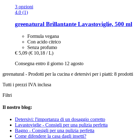
3 opzioni
4.0 (1)
greenatural
Brillantante Lavastoviglie, 500 ml
Formula vegana
Con acido citrico
Senza profumo
€ 5,09
(€ 10,18 / L)
Consegna entro il giorno 12 agosto
greenatural - Prodotti per la cucina e detersivi per i piatti: 8 prodotti
Tutti i prezzi IVA inclusa
Filtri
Il nostro blog:
Detersivi: l'importanza di un dosaggio corretto
Lavastoviglie - Consigli per una pulizia perfetta
Bagno - Consigli per una pulizia perfetta
Come difendere la casa dagli insetti?