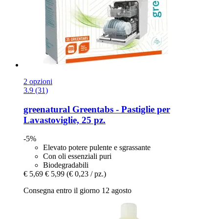
2 opzioni
3.9 (31)
greenatural
Greentabs -​ Pastiglie per
Lavastoviglie, 25 pz.
-5%
Elevato potere pulente e sgrassante
Con oli essenziali puri
Biodegradabili
€ 5,69
€ 5,99
(€ 0,23 / pz.)
Consegna entro il giorno 12 agosto